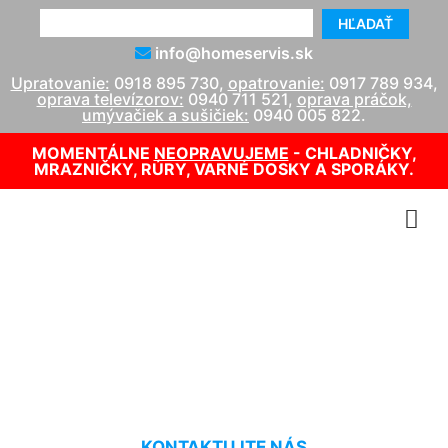
HĽADAŤ
info@homeservis.sk
Upratovanie:
0918 895 730
,
opatrovanie:
0917 789 934
,
oprava televízorov:
0940 711 521
,
oprava práčok,
umývačiek a sušičiek:
0940 005 822
.
MOMENTÁLNE
NEOPRAVUJEME
- CHLADNIČKY,
MRAZNIČKY, RÚRY, VARNÉ DOSKY A SPORÁKY.
Servis kotla Podunajské
Biskupice
KONTAKTUJTE NÁS