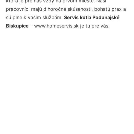
ktorá je pre nás vždy na prvom mieste. Naši
pracovníci majú dlhoročné skúsenosti, bohatú prax a
sú plne k vašim službám.
Servis kotla Podunajské
Biskupice
– www.homeservis.sk je tu pre vás.