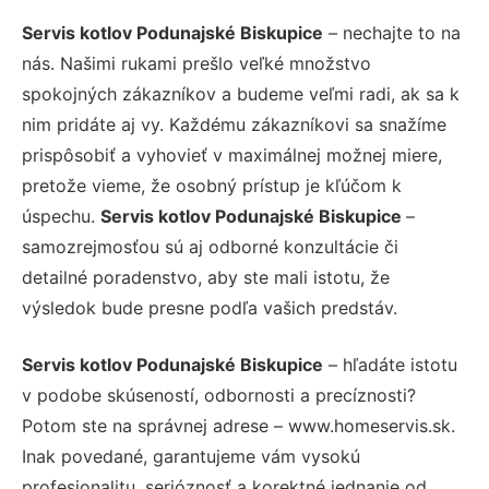
Servis kotlov Podunajské Biskupice
– nechajte to na
nás. Našimi rukami prešlo veľké množstvo
spokojných zákazníkov a budeme veľmi radi, ak sa k
nim pridáte aj vy. Každému zákazníkovi sa snažíme
prispôsobiť a vyhovieť v maximálnej možnej miere,
pretože vieme, že osobný prístup je kľúčom k
úspechu.
Servis kotlov Podunajské Biskupice
–
samozrejmosťou sú aj odborné konzultácie či
detailné poradenstvo, aby ste mali istotu, že
výsledok bude presne podľa vašich predstáv.
Servis kotlov Podunajské Biskupice
– hľadáte istotu
v podobe skúseností, odbornosti a precíznosti?
Potom ste na správnej adrese – www.homeservis.sk.
Inak povedané, garantujeme vám vysokú
profesionalitu, serióznosť a korektné jednanie od