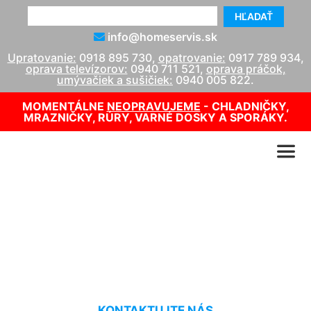
HĽADAŤ
info@homeservis.sk
Upratovanie:
0918 895 730
,
opatrovanie:
0917 789 934
,
oprava televízorov:
0940 711 521
,
oprava práčok,
umývačiek a sušičiek:
0940 005 822
.
MOMENTÁLNE
NEOPRAVUJEME
- CHLADNIČKY,
MRAZNIČKY, RÚRY, VARNÉ DOSKY A SPORÁKY.
Servis kotlov Protherm
Gattendorf
KONTAKTUJTE NÁS