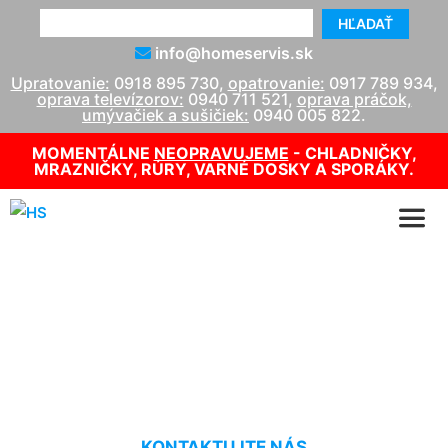
HĽADAŤ
info@homeservis.sk
Upratovanie:
0918 895 730
,
opatrovanie:
0917 789 934
,
oprava televízorov:
0940 711 521
,
oprava práčok,
umývačiek a sušičiek:
0940 005 822
.
MOMENTÁLNE
NEOPRAVUJEME
- CHLADNIČKY,
MRAZNIČKY, RÚRY, VARNÉ DOSKY A SPORÁKY.
Servis kotlov Protherm
Jarovce
KONTAKTUJTE NÁS