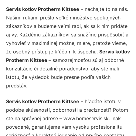
Servis kotlov Protherm Kittsee
– nechajte to na nás.
Našimi rukami prešlo veľké množstvo spokojných
zákazníkov a budeme veľmi radi, ak sa k nim pridáte
aj vy. Každému zákazníkovi sa snažíme prispôsobiť a
vyhovieť v maximálnej možnej miere, pretože vieme,
že osobný prístup je kľúčom k úspechu.
Servis kotlov
Protherm Kittsee
– samozrejmosťou sú aj odborné
konzultácie či detailné poradenstvo, aby ste mali
istotu, že výsledok bude presne podľa vašich
predstáv.
Servis kotlov Protherm Kittsee
– hľadáte istotu v
podobe skúseností, odbornosti a precíznosti? Potom
ste na správnej adrese – www.homeservis.sk. Inak
povedané, garantujeme vám vysokú profesionalitu,
serióznosť a korektné jednanie od prvého kontaktu