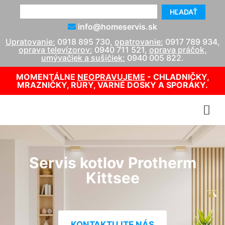
HĽADAŤ
info@homeservis.sk
Upratovanie:
0918 895 730
,
opatrovanie:
0917 789 934
,
oprava televízorov:
0940 711 521
,
oprava práčok,
umývačiek a sušičiek:
0940 005 822
.
MOMENTÁLNE
NEOPRAVUJEME
- CHLADNIČKY,
MRAZNIČKY, RÚRY, VARNÉ DOSKY A SPORÁKY.
Servis kotlov Protherm
Kittsee
KONTAKTUJTE NÁS