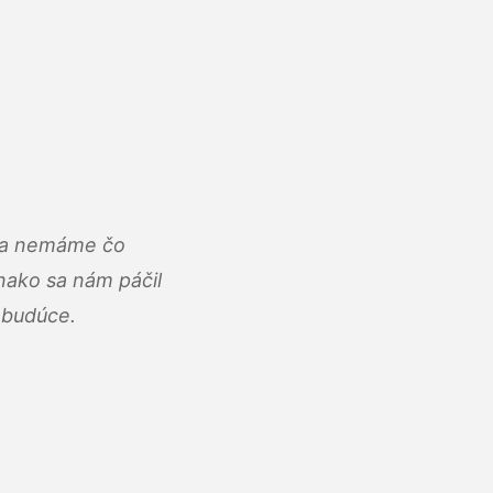
u a nemáme čo
ako sa nám páčil
abudúce.