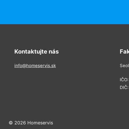
Kontaktujte nás
Fa
info@homeservis.sk
Seol
IČO
DIČ:
© 2026 Homeservis