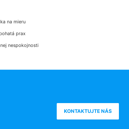
ka na mieru
 bohatá prax
dnej nespokojnosti
KONTAKTUJTE NÁS