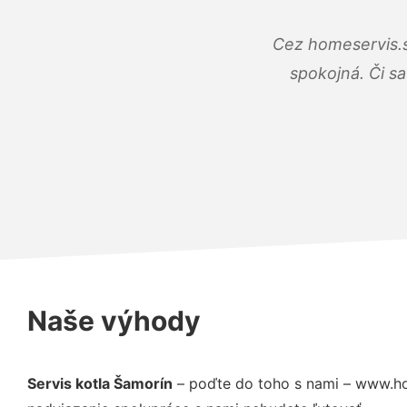
Cez homeservis.s
spokojná. Či s
Naše výhody
Servis kotla Šamorín
– poďte do toho s nami – www.ho