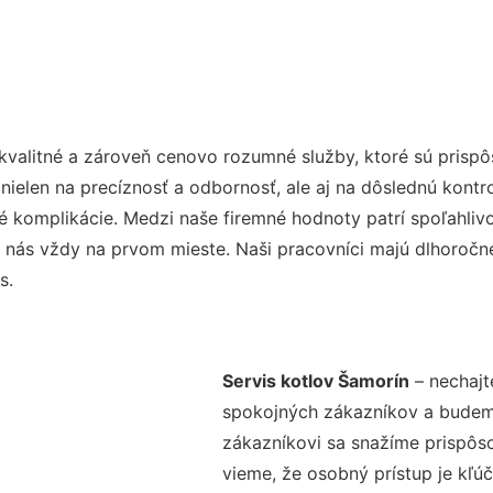
kvalitné a zároveň cenovo rozumné služby, ktoré sú prisp
e nielen na precíznosť a odbornosť, ale aj na dôslednú kont
komplikácie. Medzi naše firemné hodnoty patrí spoľahlivos
 nás vždy na prvom mieste. Naši pracovníci majú dlhoročné
s.
Servis kotlov Šamorín
– nechajt
spokojných zákazníkov a budeme 
zákazníkovi sa snažíme prispôso
vieme, že osobný prístup je kľ