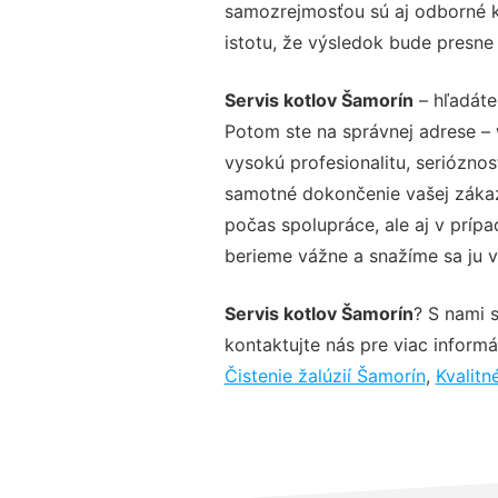
samozrejmosťou sú aj odborné ko
istotu, že výsledok bude presne
Servis kotlov Šamorín
– hľadáte
Potom ste na správnej adrese –
vysokú profesionalitu, seriózno
samotné dokončenie vašej zákazk
počas spolupráce, ale aj v prípa
berieme vážne a snažíme sa ju vy
Servis kotlov Šamorín
? S nami 
kontaktujte nás pre viac informác
Čistenie žalúzií Šamorín
,
Kvalitn