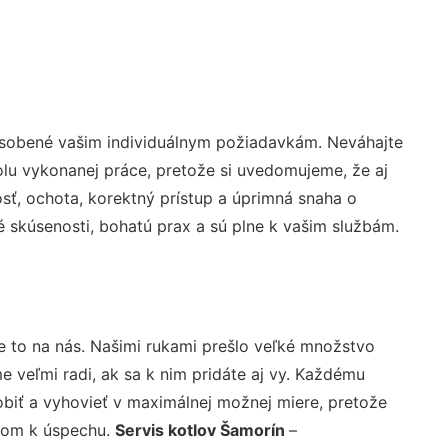
ôsobené vašim individuálnym požiadavkám. Neváhajte
rolu vykonanej práce, pretože si uvedomujeme, že aj
ť, ochota, korektný prístup a úprimná snaha o
 skúsenosti, bohatú prax a sú plne k vašim službám.
e to na nás. Našimi rukami prešlo veľké množstvo
veľmi radi, ak sa k nim pridáte aj vy. Každému
biť a vyhovieť v maximálnej možnej miere, pretože
účom k úspechu.
Servis kotlov Šamorín
–