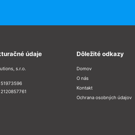
kturačné údaje
Dôležité odkazy
utions, s.r.o.
Domov
O nás
: 51973596
Kontakt
 2120857761
Ochrana osobných údajov