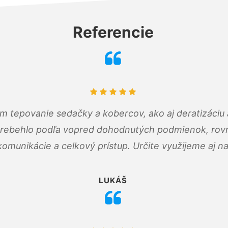
Referencie
ám tepovanie sedačky a kobercov, ako aj deratizáci
prebehlo podľa vopred dohodnutých podmienok, rovn
omunikácie a celkový prístup. Určite využijeme aj n
LUKÁŠ