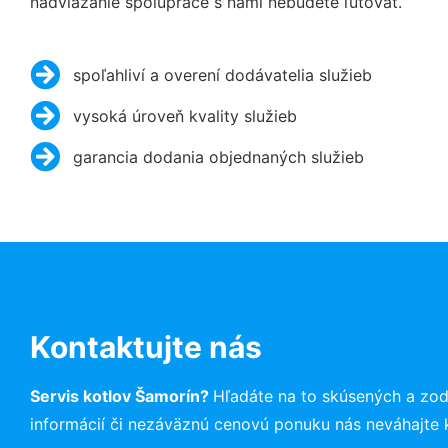
nadviazanie spolupráce s nami nebudete ľutovať.
spoľahliví a overení dodávatelia služieb
vysoká úroveň kvality služieb
garancia dodania objednaných služieb
Kontaktujte nás
Servis kotlov Šamorín?
Hľadáte na to skúsených a zo
informácií či nezáväznú cenovú ponuku nás neváhajte