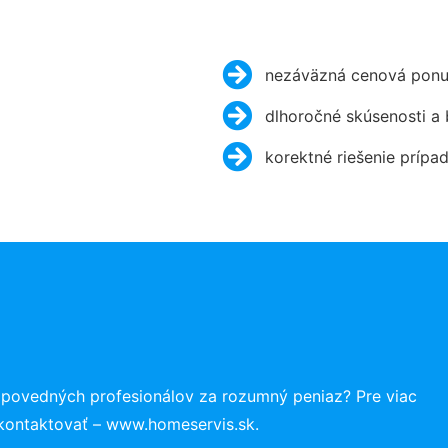
nezáväzná cenová ponu
dlhoročné skúsenosti a
korektné riešenie prípa
dpovedných profesionálov za rozumný peniaz? Pre viac
 kontaktovať – www.homeservis.sk.