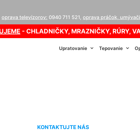
,
oprava televízorov:
0940 711 521
,
oprava práčok, umývačie
UJEME
- CHLADNIČKY, MRAZNIČKY, RÚRY, V
Upratovanie
Tepovanie
Op
rvis kotla Šamorí
KONTAKTUJTE NÁS