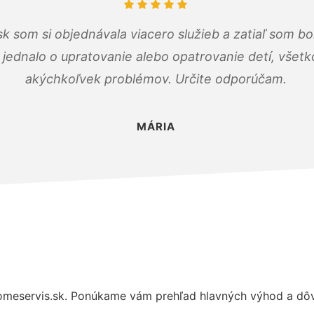
k som si objednávala viacero služieb a zatiaľ som b
a jednalo o upratovanie alebo opatrovanie detí, všet
akýchkoľvek problémov. Určite odporúčam.
MÁRIA
meservis.sk. Ponúkame vám prehľad hlavných výhod a dôvo