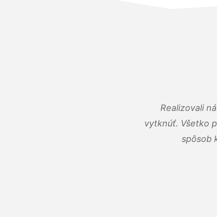
Realizovali n
vytknúť. Všetko 
spôsob k