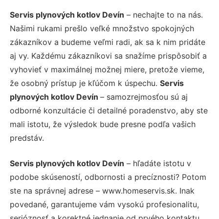
Servis plynových kotlov Devín
– nechajte to na nás.
Našimi rukami prešlo veľké množstvo spokojných
zákazníkov a budeme veľmi radi, ak sa k nim pridáte
aj vy. Každému zákazníkovi sa snažíme prispôsobiť a
vyhovieť v maximálnej možnej miere, pretože vieme,
že osobný prístup je kľúčom k úspechu.
Servis
plynových kotlov Devín
– samozrejmosťou sú aj
odborné konzultácie či detailné poradenstvo, aby ste
mali istotu, že výsledok bude presne podľa vašich
predstáv.
Servis plynových kotlov Devín
– hľadáte istotu v
podobe skúseností, odbornosti a precíznosti? Potom
ste na správnej adrese – www.homeservis.sk. Inak
povedané, garantujeme vám vysokú profesionalitu,
serióznosť a korektné jednanie od prvého kontaktu