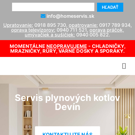
HĽADAŤ
info@homeservis.sk
Upratovanie:
0918 895 730
,
opatrovanie:
0917 789 934
,
oprava televízorov:
0940 711 521
,
oprava práčok,
umývačiek a sušičiek:
0940 005 822
.
MOMENTÁLNE
NEOPRAVUJEME
- CHLADNIČKY,
MRAZNIČKY, RÚRY, VARNÉ DOSKY A SPORÁKY.
Servis plynových kotlov
Devín
KONTAKTUJTE NÁS