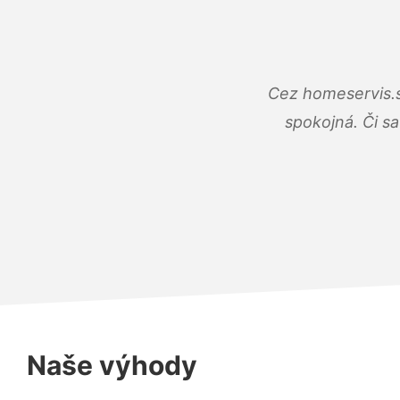
Cez homeservis.s
spokojná. Či s
Naše výhody