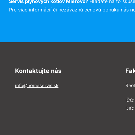
Servis plynových kotlov Mierovo?
Hľadáte na to skús
Pre viac informácií či nezáväznú cenovú ponuku nás n
Kontaktujte nás
Fa
info@homeservis.sk
Seol
IČO
DIČ: