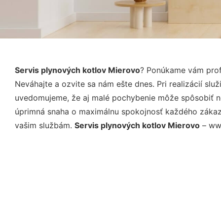
Servis plynových kotlov Mierovo
? Ponúkame vám profe
Neváhajte a ozvite sa nám ešte dnes. Pri realizácií sl
uvedomujeme, že aj malé pochybenie môže spôsobiť nep
úprimná snaha o maximálnu spokojnosť každého zákazní
vašim službám.
Servis plynových kotlov Mierovo
– www