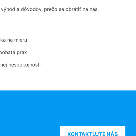
ýhod a dôvodov, prečo sa obrátiť na nás.
ka na mieru
 bohatá prax
dnej nespokojnosti
KONTAKTUJTE NÁS