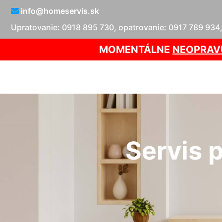
info@homeservis.sk
Upratovanie:
0918 895 730
,
opatrovanie:
0917 789 934
MOMENTÁLNE
NEOPRAV
Servis 