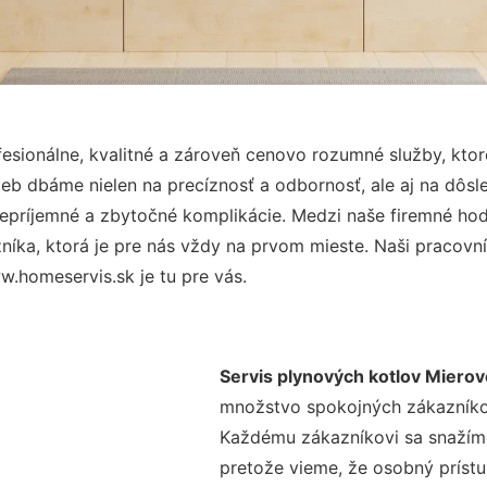
sionálne, kvalitné a zároveň cenovo rozumné služby, kto
užieb dbáme nielen na precíznosť a odbornosť, ale aj na dôs
ríjemné a zbytočné komplikácie. Medzi naše firemné hodno
ka, ktorá je pre nás vždy na prvom mieste. Naši pracovníc
.homeservis.sk je tu pre vás.
Servis plynových kotlov Mierov
množstvo spokojných zákazníkov 
Každému zákazníkovi sa snažíme
pretože vieme, že osobný príst