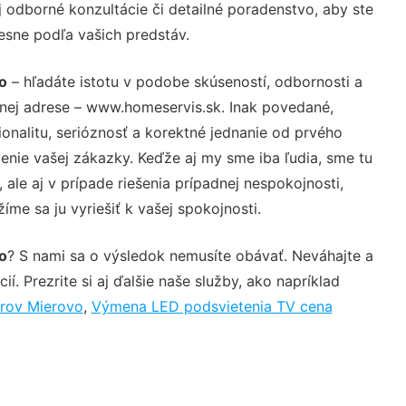
 odborné konzultácie či detailné poradenstvo, aby ste
resne podľa vašich predstáv.
o
– hľadáte istotu v podobe skúseností, odbornosti a
vnej adrese – www.homeservis.sk. Inak povedané,
nalitu, serióznosť a korektné jednanie od prvého
nie vašej zákazky. Keďže aj my sme iba ľudia, sme tu
 ale aj v prípade riešenia prípadnej nespokojnosti,
me sa ju vyriešiť k vašej spokojnosti.
o
? S nami sa o výsledok nemusíte obávať. Neváhajte a
ií. Prezrite si aj ďalšie naše služby, ako napríklad
orov Mierovo
,
Výmena LED podsvietenia TV cena