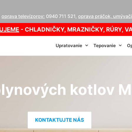
,
oprava televízorov:
0940 711 521
,
oprava práčok, umývačie
UJEME
- CHLADNIČKY, MRAZNIČKY, RÚRY, V
Upratovanie
Tepovanie
Op
plynových kotlov M
KONTAKTUJTE NÁS