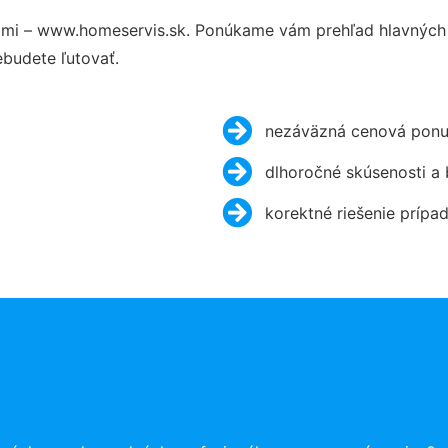
mi – www.homeservis.sk. Ponúkame vám prehľad hlavných v
budete ľutovať.
nezáväzná cenová ponu
dlhoročné skúsenosti a
korektné riešenie prípa