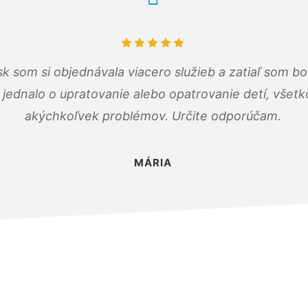
k som si objednávala viacero služieb a zatiaľ som b
a jednalo o upratovanie alebo opatrovanie detí, všet
akýchkoľvek problémov. Určite odporúčam.
MÁRIA