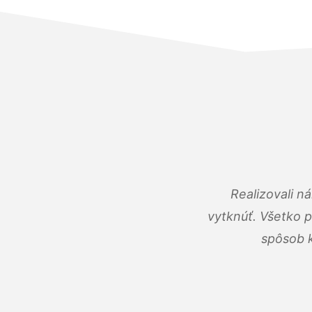
Realizovali n
vytknúť. Všetko 
spôsob k