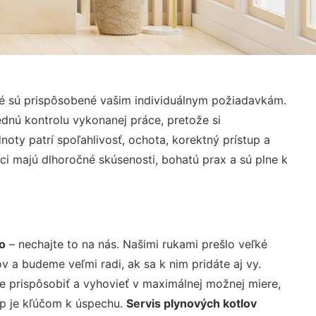
ré sú prispôsobené vašim individuálnym požiadavkám.
lednú kontrolu vykonanej práce, pretože si
ty patrí spoľahlivosť, ochota, korektný prístup a
i majú dlhoročné skúsenosti, bohatú prax a sú plne k
o
– nechajte to na nás. Našimi rukami prešlo veľké
a budeme veľmi radi, ak sa k nim pridáte aj vy.
 prispôsobiť a vyhovieť v maximálnej možnej miere,
up je kľúčom k úspechu.
Servis plynových kotlov