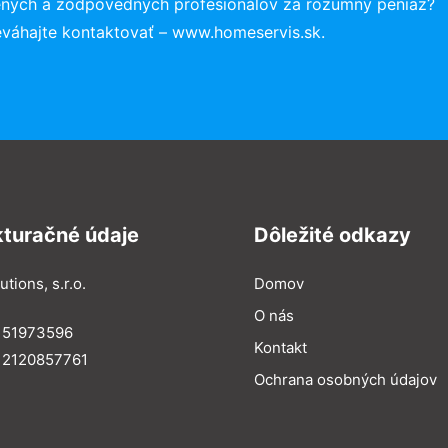
ených a zodpovedných profesionálov za rozumný peniaz?
eváhajte kontaktovať – www.homeservis.sk.
kturačné údaje
Dôležité odkazy
utions, s.r.o.
Domov
O nás
: 51973596
Kontakt
 2120857761
Ochrana osobných údajov