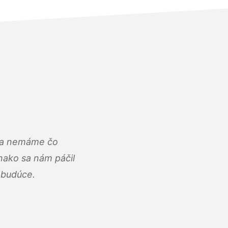
u a nemáme čo
ako sa nám páčil
abudúce.