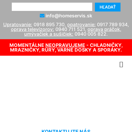
HĽADAŤ
info@homeservis.sk
Upratovanie:
0918 895 730
,
opatrovanie:
0917 789 934
,
oprava televízorov:
0940 711 521
,
oprava práčok,
umývačiek a sušičiek:
0940 005 822
.
MOMENTÁLNE
NEOPRAVUJEME
- CHLADNIČKY,
MRAZNIČKY, RÚRY, VARNÉ DOSKY A SPORÁKY.
Servis plynových kotlov
Staré Mesto
KONTAKTUJTE NÁS