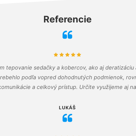
Referencie
ám tepovanie sedačky a kobercov, ako aj deratizáci
prebehlo podľa vopred dohodnutých podmienok, rovn
omunikácie a celkový prístup. Určite využijeme aj n
LUKÁŠ