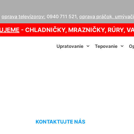
,
oprava televízorov:
0940 711 521
,
oprava práčok, umývačie
UJEME
- CHLADNIČKY, MRAZNIČKY, RÚRY, V
Upratovanie
Tepovanie
Op
 tepovanie Hunds
KONTAKTUJTE NÁS