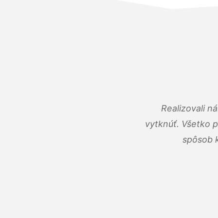
Realizovali n
vytknúť. Všetko 
spôsob k