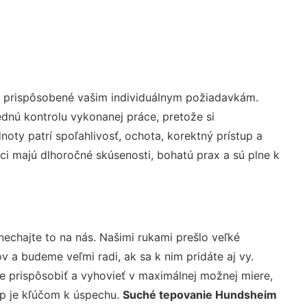
ú prispôsobené vašim individuálnym požiadavkám.
lednú kontrolu vykonanej práce, pretože si
ty patrí spoľahlivosť, ochota, korektný prístup a
i majú dlhoročné skúsenosti, bohatú prax a sú plne k
nechajte to na nás. Našimi rukami prešlo veľké
a budeme veľmi radi, ak sa k nim pridáte aj vy.
 prispôsobiť a vyhovieť v maximálnej možnej miere,
up je kľúčom k úspechu.
Suché tepovanie Hundsheim