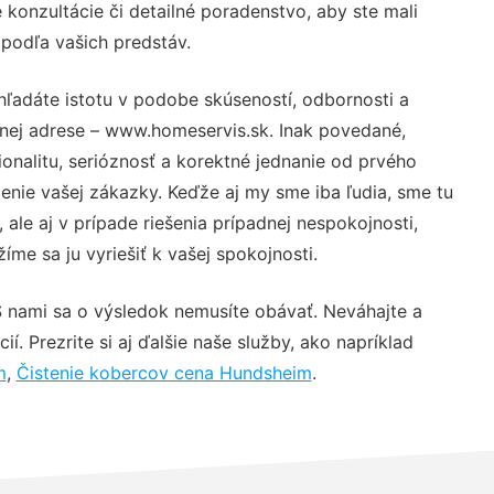
konzultácie či detailné poradenstvo, aby ste mali
 podľa vašich predstáv.
hľadáte istotu v podobe skúseností, odbornosti a
vnej adrese – www.homeservis.sk. Inak povedané,
nalitu, serióznosť a korektné jednanie od prvého
nie vašej zákazky. Keďže aj my sme iba ľudia, sme tu
 ale aj v prípade riešenia prípadnej nespokojnosti,
me sa ju vyriešiť k vašej spokojnosti.
S nami sa o výsledok nemusíte obávať. Neváhajte a
ií. Prezrite si aj ďalšie naše služby, ako napríklad
m
,
Čistenie kobercov cena Hundsheim
.