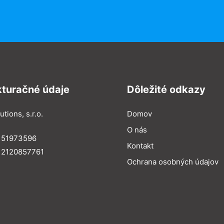
kturačné údaje
Dôležité odkazy
utions, s.r.o.
Domov
O nás
: 51973596
Kontakt
 2120857761
Ochrana osobných údajov