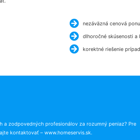
ať.
nezáväzná cenová ponu
dlhoročné skúsenosti a
korektné riešenie prípa
ch a zodpovedných profesionálov za rozumný peniaz? Pre
ajte kontaktovať – www.homeservis.sk.