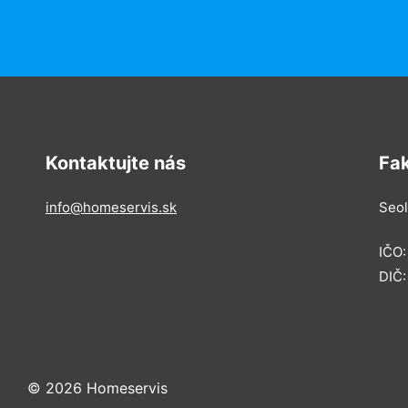
Kontaktujte nás
Fa
info@homeservis.sk
Seol
IČO
DIČ:
© 2026 Homeservis