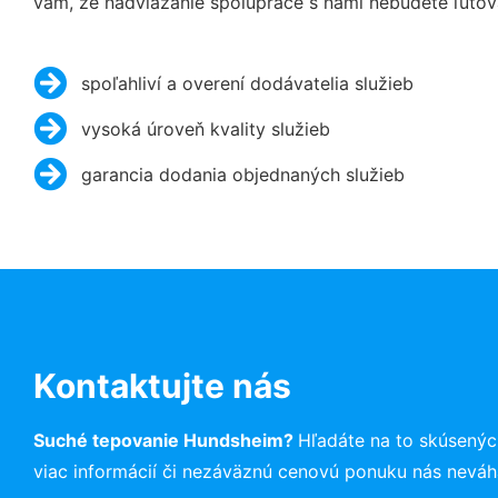
vám, že nadviazanie spolupráce s nami nebudete ľutov
spoľahliví a overení dodávatelia služieb
vysoká úroveň kvality služieb
garancia dodania objednaných služieb
Kontaktujte nás
Suché tepovanie Hundsheim?
Hľadáte na to skúsený
viac informácií či nezáväznú cenovú ponuku nás neváh