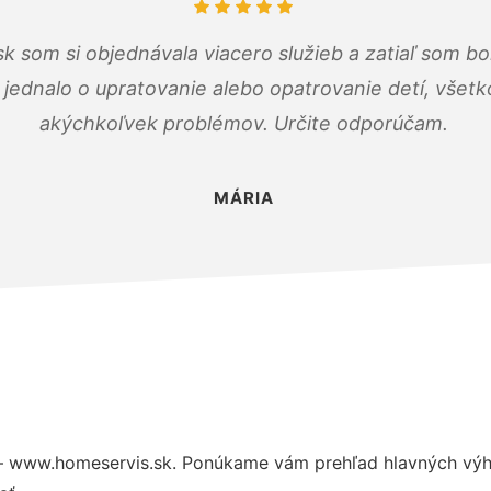
k som si objednávala viacero služieb a zatiaľ som b
a jednalo o upratovanie alebo opatrovanie detí, všet
akýchkoľvek problémov. Určite odporúčam.
MÁRIA
– www.homeservis.sk. Ponúkame vám prehľad hlavných výho