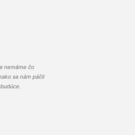
u a nemáme čo
ako sa nám páčil
abudúce.