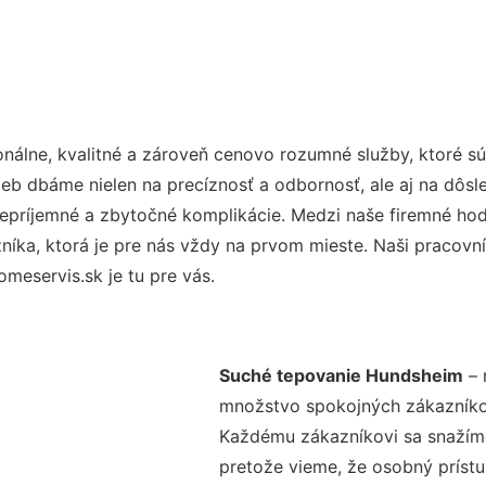
nálne, kvalitné a zároveň cenovo rozumné služby, ktoré s
užieb dbáme nielen na precíznosť a odbornosť, ale aj na dôs
ríjemné a zbytočné komplikácie. Medzi naše firemné hodno
ka, ktorá je pre nás vždy na prvom mieste. Naši pracovníc
eservis.sk je tu pre vás.
Suché tepovanie Hundsheim
– 
množstvo spokojných zákazníkov 
Každému zákazníkovi sa snažíme
pretože vieme, že osobný príst