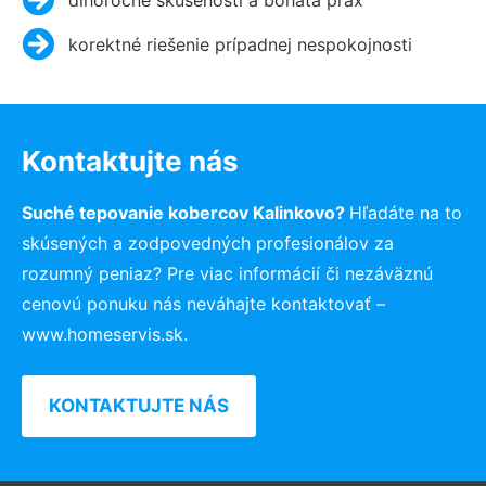
korektné riešenie prípadnej nespokojnosti
Kontaktujte nás
Suché tepovanie kobercov Kalinkovo?
Hľadáte na to
skúsených a zodpovedných profesionálov za
rozumný peniaz? Pre viac informácií či nezáväznú
cenovú ponuku nás neváhajte kontaktovať –
www.homeservis.sk.
KONTAKTUJTE NÁS