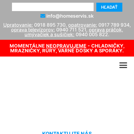
HĽADAŤ
info@homeservis.sk
Upratovanie:
0918 895 730
,
opatrovanie:
0917 789 934
,
oprava televízorov:
0940 711 521
,
oprava práčok,
umývačiek a sušičiek:
0940 005 822
.
MOMENTÁLNE
NEOPRAVUJEME
- CHLADNIČKY,
MRAZNIČKY, RÚRY, VARNÉ DOSKY A SPORÁKY.
Suché tepovanie kobercov
Kalinkovo
KONTAKTUJTE NÁS