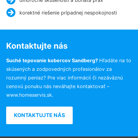
korektné riešenie prípadnej nespokojnosti
Kontaktujte nás
Suché tepovanie kobercov Sandberg?
Hľadáte na to
skúsených a zodpovedných profesionálov za
rozumný peniaz? Pre viac informácií či nezáväznú
cenovú ponuku nás neváhajte kontaktovať –
www.homeservis.sk.
KONTAKTUJTE NÁS