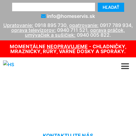
HĽADAŤ
info@homeservis.sk
Upratovanie:
0918 895 730
,
opatrovanie:
0917 789 934
,
oprava televízorov:
0940 711 521
,
oprava práčok,
umývačiek a sušičiek:
0940 005 822
.
MOMENTÁLNE
NEOPRAVUJEME
- CHLADNIČKY,
MRAZNIČKY, RÚRY, VARNÉ DOSKY A SPORÁKY.
Suché tepovanie kobercov
Sandberg
KONTAKTUJTE NÁS