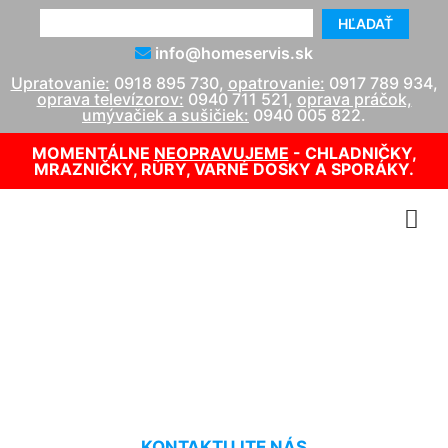
HĽADAŤ
info@homeservis.sk
Upratovanie:
0918 895 730
,
opatrovanie:
0917 789 934
,
oprava televízorov:
0940 711 521
,
oprava práčok,
umývačiek a sušičiek:
0940 005 822
.
MOMENTÁLNE
NEOPRAVUJEME
- CHLADNIČKY,
MRAZNIČKY, RÚRY, VARNÉ DOSKY A SPORÁKY.
Suché tepovanie
Marchegg-Bahnhof
KONTAKTUJTE NÁS