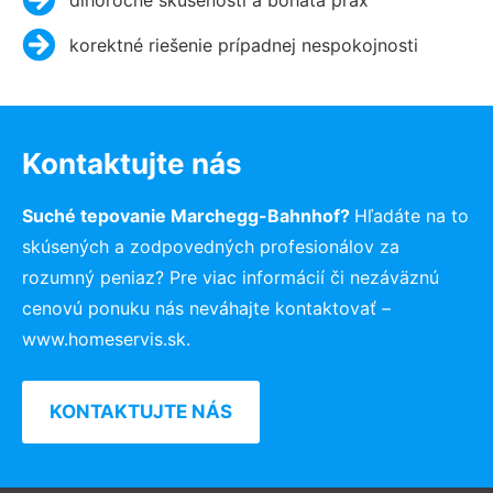
korektné riešenie prípadnej nespokojnosti
Kontaktujte nás
Suché tepovanie Marchegg-Bahnhof?
Hľadáte na to
skúsených a zodpovedných profesionálov za
rozumný peniaz? Pre viac informácií či nezáväznú
cenovú ponuku nás neváhajte kontaktovať –
www.homeservis.sk.
KONTAKTUJTE NÁS