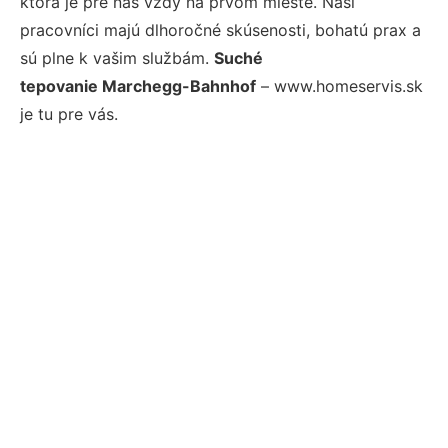
ktorá je pre nás vždy na prvom mieste. Naši
pracovníci majú dlhoročné skúsenosti, bohatú prax a
sú plne k vašim službám.
Suché
tepovanie Marchegg-Bahnhof
– www.homeservis.sk
je tu pre vás.