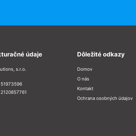
kturačné údaje
Dôležité odkazy
utions, s.r.o.
Domov
O nás
: 51973596
Kontakt
 2120857761
Ochrana osobných údajov