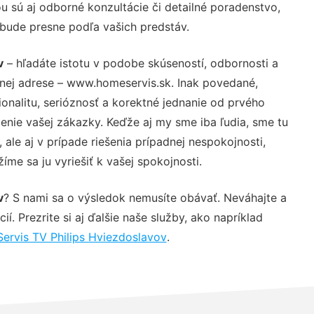
 sú aj odborné konzultácie či detailné poradenstvo,
 bude presne podľa vašich predstáv.
v
– hľadáte istotu v podobe skúseností, odbornosti a
vnej adrese – www.homeservis.sk. Inak povedané,
nalitu, serióznosť a korektné jednanie od prvého
nie vašej zákazky. Keďže aj my sme iba ľudia, sme tu
 ale aj v prípade riešenia prípadnej nespokojnosti,
me sa ju vyriešiť k vašej spokojnosti.
v
? S nami sa o výsledok nemusíte obávať. Neváhajte a
ií. Prezrite si aj ďalšie naše služby, ako napríklad
Servis TV Philips Hviezdoslavov
.