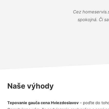
Cez homeservis.s
spokojná. Či s
Naše výhody
Tepovanie gauča cena Hviezdoslavov
– poďte do toho