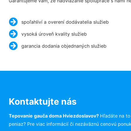
Garantujeme vám, že nadviazanie spolupráce s nami ne
spoľahliví a overení dodávatelia služieb
vysoká úroveň kvality služieb
garancia dodania objednaných služieb
Kontaktujte nás
Tepovanie gauča doma Hviezdoslavov?
Hľadáte na t
peniaz? Pre viac informácií či nezáväznú cenovú ponu