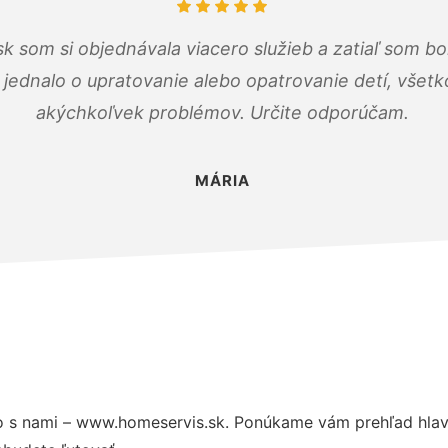
k som si objednávala viacero služieb a zatiaľ som b
a jednalo o upratovanie alebo opatrovanie detí, všet
akýchkoľvek problémov. Určite odporúčam.
MÁRIA
 s nami – www.homeservis.sk. Ponúkame vám prehľad hlavn