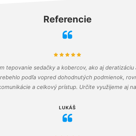
Referencie
ám tepovanie sedačky a kobercov, ako aj deratizáci
prebehlo podľa vopred dohodnutých podmienok, rovn
omunikácie a celkový prístup. Určite využijeme aj n
LUKÁŠ