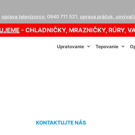
,
oprava televízorov:
0940 711 521
,
oprava práčok, umývačie
UJEME
- CHLADNIČKY, MRAZNIČKY, RÚRY, V
Upratovanie
Tepovanie
Op
 gauča cena Hviez
KONTAKTUJTE NÁS