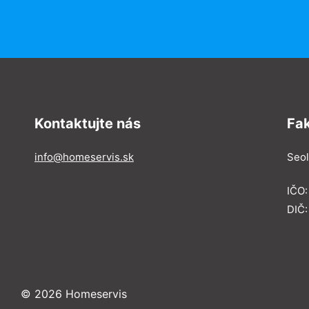
Kontaktujte nás
Fa
info@homeservis.sk
Seol
IČO
DIČ:
© 2026 Homeservis