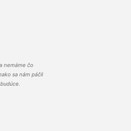
u a nemáme čo
ako sa nám páčil
abudúce.