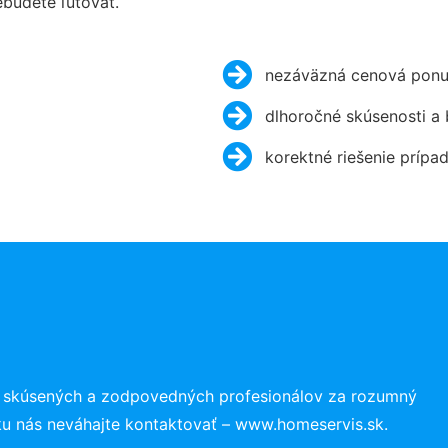
budete ľutovať.
nezáväzná cenová ponu
dlhoročné skúsenosti a
korektné riešenie prípa
o skúsených a zodpovedných profesionálov za rozumný
ku nás neváhajte kontaktovať – www.homeservis.sk.