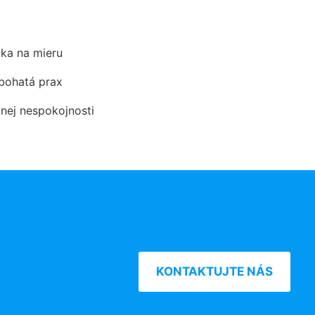
ka na mieru
 bohatá prax
dnej nespokojnosti
KONTAKTUJTE NÁS