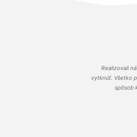
Realizovali n
vytknúť. Všetko 
spôsob k