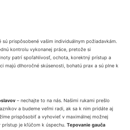
é sú prispôsobené vašim individuálnym požiadavkám.
lednú kontrolu vykonanej práce, pretože si
ty patrí spoľahlivosť, ochota, korektný prístup a
i majú dlhoročné skúsenosti, bohatú prax a sú plne k
slavov
– nechajte to na nás. Našimi rukami prešlo
níkov a budeme veľmi radi, ak sa k nim pridáte aj
žíme prispôsobiť a vyhovieť v maximálnej možnej
 prístup je kľúčom k úspechu.
Tepovanie gauča