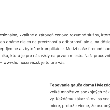
sionálne, kvalitné a zároveň cenovo rozumné služby, ktor
užieb dbáme nielen na precíznosť a odbornosť, ale aj na dôs
ríjemné a zbytočné komplikácie. Medzi naše firemné hodno
ka, ktorá je pre nás vždy na prvom mieste. Naši pracovníc
– www.homeservis.sk je tu pre vás.
Tepovanie gauča doma Hviezdo
veľké množstvo spokojných zákaz
vy. Každému zákazníkovi sa sna
miere, pretože vieme, že osobný