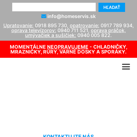
HĽADAŤ
info@homeservis.sk
Upratovanie:
0918 895 730
,
opatrovanie:
0917 789 934
,
oprava televízorov:
0940 711 521
,
oprava práčok,
umývačiek a sušičiek:
0940 005 822
.
MOMENTÁLNE
NEOPRAVUJEME
- CHLADNIČKY,
MRAZNIČKY, RÚRY, VARNÉ DOSKY A SPORÁKY.
Tepovanie gauča cena
Slovenský Grob
KONTAKTUJTE NÁS