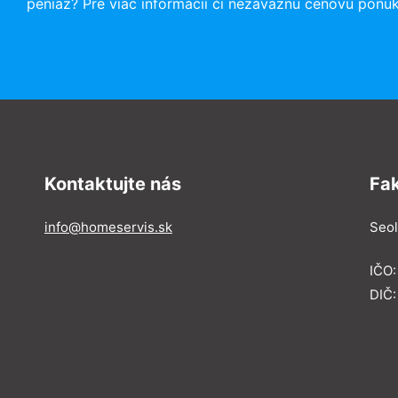
peniaz? Pre viac informácií či nezáväznú cenovú ponu
Kontaktujte nás
Fa
info@homeservis.sk
Seol
IČO
DIČ: