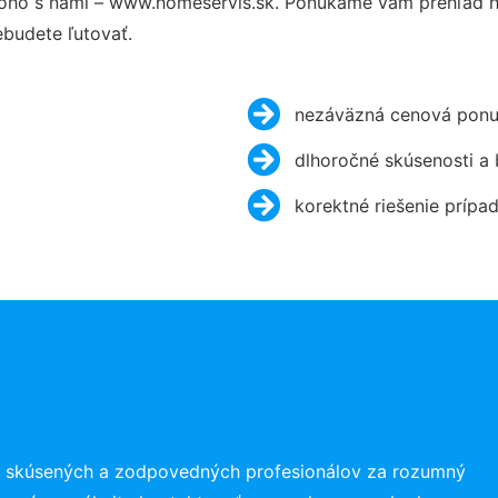
oho s nami – www.homeservis.sk. Ponúkame vám prehľad hl
budete ľutovať.
nezáväzná cenová ponu
dlhoročné skúsenosti a
korektné riešenie prípa
o skúsených a zodpovedných profesionálov za rozumný