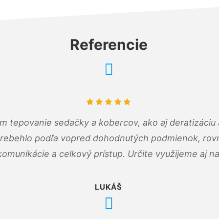
Referencie
ám tepovanie sedačky a kobercov, ako aj deratizáci
prebehlo podľa vopred dohodnutých podmienok, rovn
omunikácie a celkový prístup. Určite využijeme aj n
LUKÁŠ