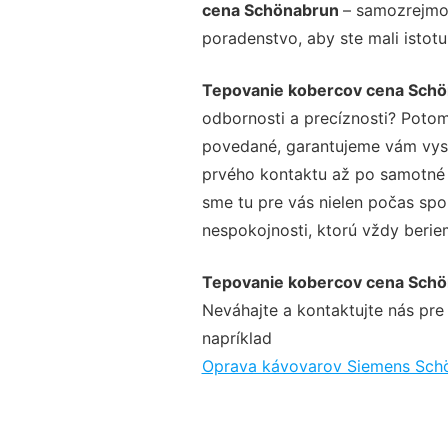
cena Schönabrun
– samozrejmos
poradenstvo, aby ste mali istot
Tepovanie kobercov cena Sch
odbornosti a precíznosti? Potom
povedané, garantujeme vám vysok
prvého kontaktu až po samotné 
sme tu pre vás nielen počas spol
nespokojnosti, ktorú vždy beriem
Tepovanie kobercov cena Sch
Neváhajte a kontaktujte nás pre v
napríklad
Oprava kávovarov Siemens Sch