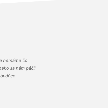
u a nemáme čo
ako sa nám páčil
abudúce.