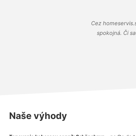
Cez homeservis.s
spokojná. Či s
Naše výhody