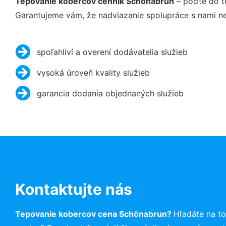
Tepovanie kobercov cenník Schönabrun
– poďte do t
Garantujeme vám, že nadviazanie spolupráce s nami ne
spoľahliví a overení dodávatelia služieb
vysoká úroveň kvality služieb
garancia dodania objednaných služieb
Kontaktujte nás
Tepovanie kobercov cena Schönabrun?
Hľadáte na t