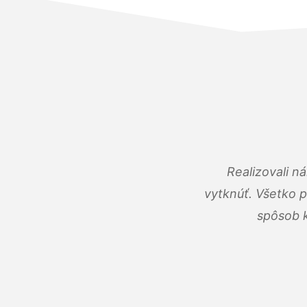
Realizovali n
vytknúť. Všetko 
spôsob k