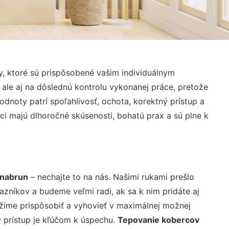
, ktoré sú prispôsobené vašim individuálnym
 ale aj na dôslednú kontrolu vykonanej práce, pretože
noty patrí spoľahlivosť, ochota, korektný prístup a
i majú dlhoročné skúsenosti, bohatú prax a sú plne k
önabrun
– nechajte to na nás. Našimi rukami prešlo
níkov a budeme veľmi radi, ak sa k nim pridáte aj
žíme prispôsobiť a vyhovieť v maximálnej možnej
 prístup je kľúčom k úspechu.
Tepovanie kobercov