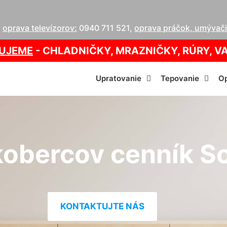
,
oprava televízorov:
0940 711 521
,
oprava práčok, umývačie
UJEME
- CHLADNIČKY, MRAZNIČKY, RÚRY, V
Upratovanie
Tepovanie
Op
kobercov cenník S
KONTAKTUJTE NÁS