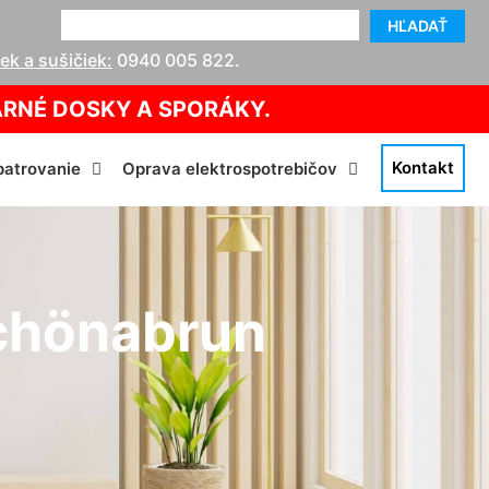
HĽADAŤ
k a sušičiek:
0940 005 822
.
ARNÉ DOSKY A SPORÁKY.
Kontakt
atrovanie
Oprava elektrospotrebičov
chönabrun