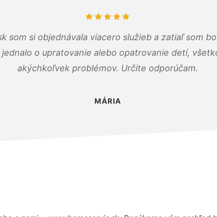
k som si objednávala viacero služieb a zatiaľ som b
a jednalo o upratovanie alebo opatrovanie detí, všet
akýchkoľvek problémov. Určite odporúčam.
MÁRIA