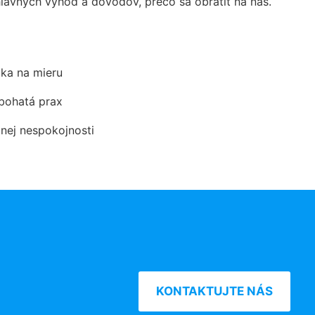
avných výhod a dôvodov, prečo sa obrátiť na nás.
ka na mieru
 bohatá prax
dnej nespokojnosti
KONTAKTUJTE NÁS