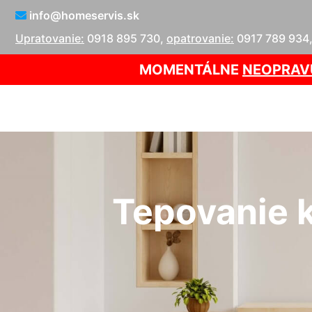
info@homeservis.sk
Upratovanie:
0918 895 730
,
opatrovanie:
0917 789 934
MOMENTÁLNE
NEOPRAV
Tepovanie 