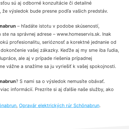
ťou sú aj odborné konzultácie či detailné
u, že výsledok bude presne podľa vašich predstáv.
önabrun
– hľadáte istotu v podobe skúseností,
 ste na správnej adrese – www.homeservis.sk. Inak
ú profesionalitu, serióznosť a korektné jednanie od
dokončenie vašej zákazky. Keďže aj my sme iba ľudia,
upráce, ale aj v prípade riešenia prípadnej
e vážne a snažíme sa ju vyriešiť k vašej spokojnosti.
önabrun
? S nami sa o výsledok nemusíte obávať.
iac informácií. Prezrite si aj ďalšie naše služby, ako
önabrun
,
Opravár elektrických rúr Schönabrun
.