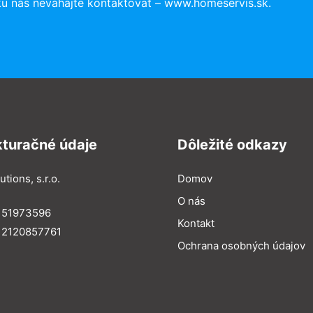
ku nás neváhajte kontaktovať – www.homeservis.sk.
kturačné údaje
Dôležité odkazy
utions, s.r.o.
Domov
O nás
: 51973596
Kontakt
 2120857761
Ochrana osobných údajov