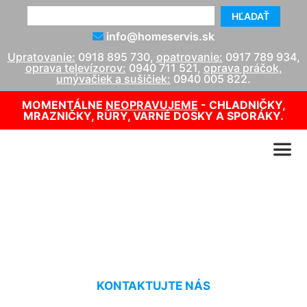
HĽADAŤ
info@homeservis.sk
Upratovanie:
0918 895 730
,
opatrovanie:
0917 789 934
,
oprava televízorov:
0940 711 521
,
oprava práčok,
umývačiek a sušičiek:
0940 005 822
.
MOMENTÁLNE
NEOPRAVUJEME
- CHLADNIČKY,
MRAZNIČKY, RÚRY, VARNÉ DOSKY A SPORÁKY.
Tepovanie koberca Hollern
KONTAKTUJTE NÁS