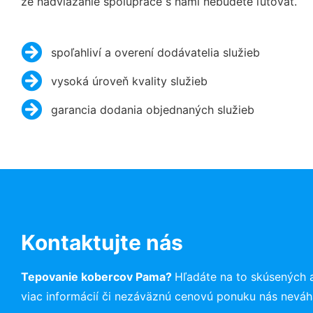
že nadviazanie spolupráce s nami nebudete ľutovať.
spoľahliví a overení dodávatelia služieb
vysoká úroveň kvality služieb
garancia dodania objednaných služieb
Kontaktujte nás
Tepovanie kobercov Pama?
Hľadáte na to skúsených 
viac informácií či nezáväznú cenovú ponuku nás neváh