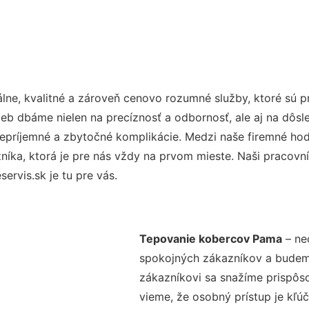
ne, kvalitné a zároveň cenovo rozumné služby, ktoré sú 
užieb dbáme nielen na precíznosť a odbornosť, ale aj na dôs
ríjemné a zbytočné komplikácie. Medzi naše firemné hodno
ka, ktorá je pre nás vždy na prvom mieste. Naši pracovníc
rvis.sk je tu pre vás.
Tepovanie kobercov Pama
– ne
spokojných zákazníkov a budeme 
zákazníkovi sa snažíme prispôso
vieme, že osobný prístup je kľ