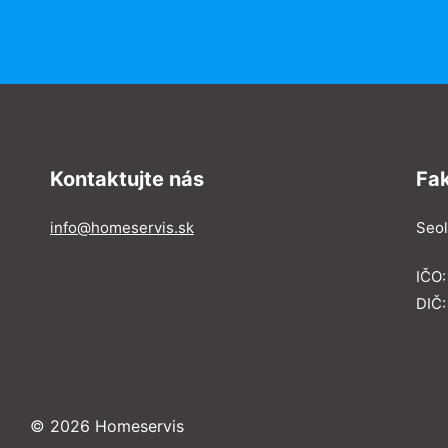
Kontaktujte nás
Fa
info@homeservis.sk
Seol
IČO
DIČ:
© 2026 Homeservis