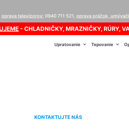
,
oprava televízorov:
0940 711 521
,
oprava práčok, umývačie
UJEME
- CHLADNIČKY, MRAZNIČKY, RÚRY, V
Upratovanie
Tepovanie
Op
ovanie koberca P
KONTAKTUJTE NÁS