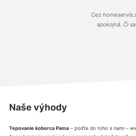
Cez homeservis.s
spokojná. Či s
Naše výhody
Tepovanie koberca Pama
– poďte do toho s nami – ww