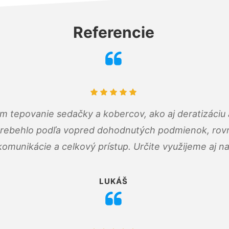
Referencie
ám tepovanie sedačky a kobercov, ako aj deratizáci
prebehlo podľa vopred dohodnutých podmienok, rovn
omunikácie a celkový prístup. Určite využijeme aj n
LUKÁŠ