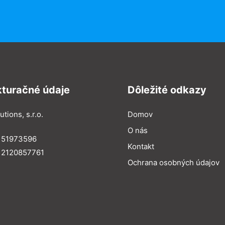
kturačné údaje
Dôležité odkazy
utions, s.r.o.
Domov
O nás
: 51973596
Kontakt
 2120857761
Ochrana osobných údajov