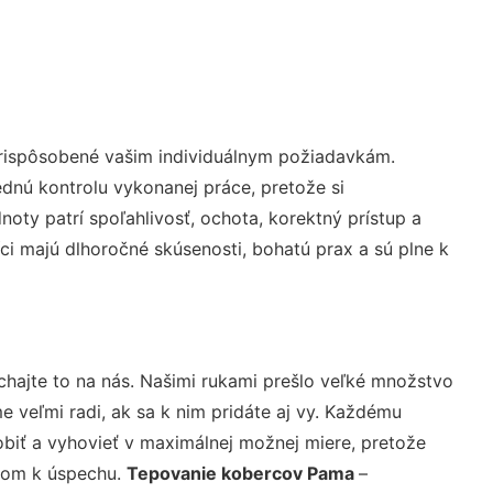
prispôsobené vašim individuálnym požiadavkám.
lednú kontrolu vykonanej práce, pretože si
ty patrí spoľahlivosť, ochota, korektný prístup a
i majú dlhoročné skúsenosti, bohatú prax a sú plne k
chajte to na nás. Našimi rukami prešlo veľké množstvo
veľmi radi, ak sa k nim pridáte aj vy. Každému
biť a vyhovieť v maximálnej možnej miere, pretože
účom k úspechu.
Tepovanie kobercov Pama
–