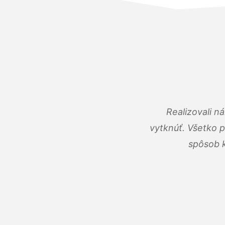
Realizovali n
vytknúť. Všetko 
spôsob k