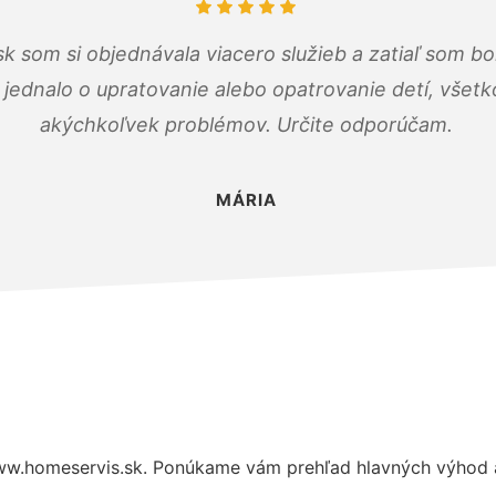
k som si objednávala viacero služieb a zatiaľ som b
a jednalo o upratovanie alebo opatrovanie detí, všet
akýchkoľvek problémov. Určite odporúčam.
MÁRIA
w.homeservis.sk. Ponúkame vám prehľad hlavných výhod a