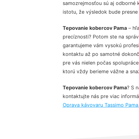
samozrejmosťou sú aj odborné ko
istotu, že výsledok bude presne
Tepovanie kobercov Pama
– hľa
precíznosti? Potom ste na sprá
garantujeme vám vysokú profesio
kontaktu až po samotné dokonče
pre vás nielen počas spolupráce,
ktorú vždy berieme vážne a snaží
Tepovanie kobercov Pama
? S 
kontaktujte nás pre viac informác
Oprava kávovaru Tassimo Pama