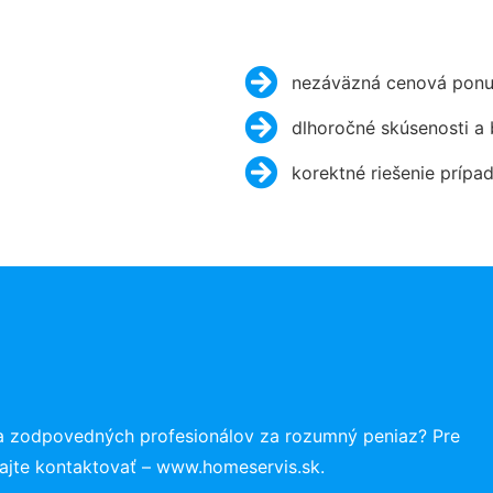
nezáväzná cenová ponu
dlhoročné skúsenosti a
korektné riešenie prípa
a zodpovedných profesionálov za rozumný peniaz? Pre
ajte kontaktovať – www.homeservis.sk.