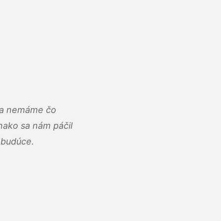
u a nemáme čo
ako sa nám páčil
abudúce.