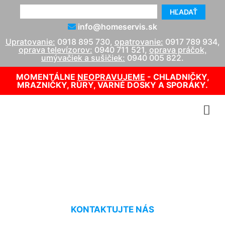
HĽADAŤ
info@homeservis.sk
Upratovanie:
0918 895 730
,
opatrovanie:
0917 789 934
,
oprava televízorov:
0940 711 521
,
oprava práčok,
umývačiek a sušičiek:
0940 005 822
.
MOMENTÁLNE
NEOPRAVUJEME
- CHLADNIČKY,
MRAZNIČKY, RÚRY, VARNÉ DOSKY A SPORÁKY.
Tepovanie parou Jarovce
KONTAKTUJTE NÁS