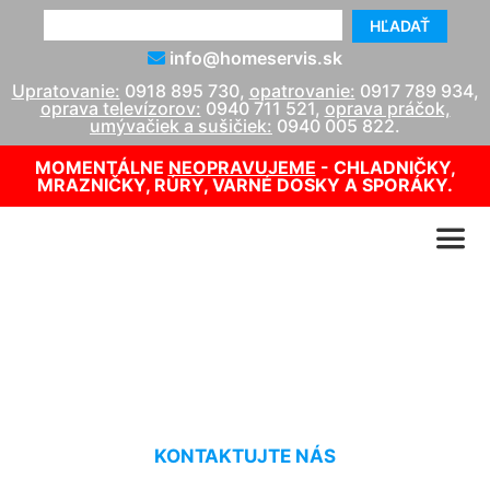
HĽADAŤ
info@homeservis.sk
Upratovanie:
0918 895 730
,
opatrovanie:
0917 789 934
,
oprava televízorov:
0940 711 521
,
oprava práčok,
umývačiek a sušičiek:
0940 005 822
.
MOMENTÁLNE
NEOPRAVUJEME
- CHLADNIČKY,
MRAZNIČKY, RÚRY, VARNÉ DOSKY A SPORÁKY.
Tepovanie parou Koliba
KONTAKTUJTE NÁS