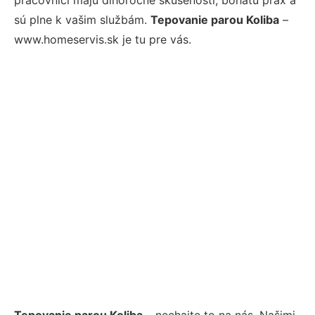
sú plne k vašim službám.
Tepovanie parou Koliba
–
www.homeservis.sk je tu pre vás.
Tepovanie parou Koliba
– nechajte to na nás. Našimi