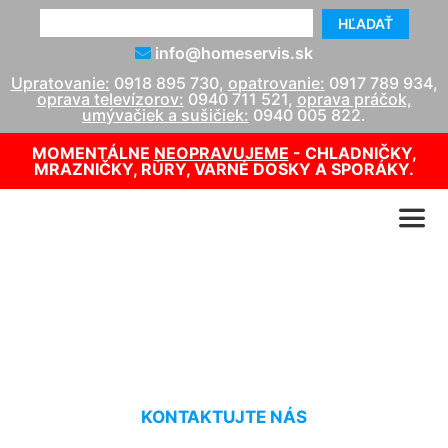
HĽADAŤ
info@homeservis.sk
Upratovanie:
0918 895 730
,
opatrovanie:
0917 789 934
,
oprava televízorov:
0940 711 521
,
oprava práčok,
umývačiek a sušičiek:
0940 005 822
.
MOMENTÁLNE
NEOPRAVUJEME
- CHLADNIČKY,
MRAZNIČKY, RÚRY, VARNÉ DOSKY A SPORÁKY.
Tepovanie parou Malinovo
KONTAKTUJTE NÁS