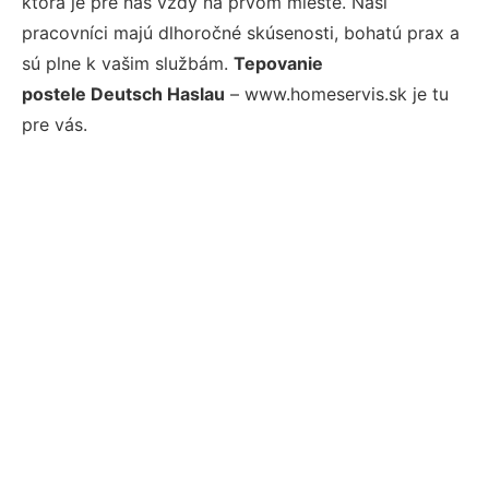
ktorá je pre nás vždy na prvom mieste. Naši
pracovníci majú dlhoročné skúsenosti, bohatú prax a
sú plne k vašim službám.
Tepovanie
postele Deutsch Haslau
– www.homeservis.sk je tu
pre vás.