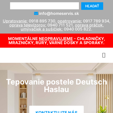
HĽADAŤ
info@homeservis.sk
Upratovanie:
0918 895 730
,
opatrovanie:
0917 789 934
,
oprava televízorov:
0940 711 521
,
oprava práčok,
umývačiek a sušičiek:
0940 005 822
.
MOMENTÁLNE
NEOPRAVUJEME
- CHLADNIČKY,
MRAZNIČKY, RÚRY, VARNÉ DOSKY A SPORÁKY.
Tepovanie postele Deutsch
Haslau
KONTAKTUJTE NÁS