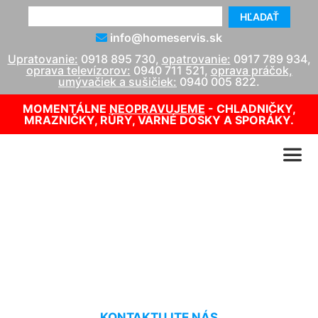
HĽADAŤ
info@homeservis.sk
Upratovanie:
0918 895 730
,
opatrovanie:
0917 789 934
,
oprava televízorov:
0940 711 521
,
oprava práčok,
umývačiek a sušičiek:
0940 005 822
.
MOMENTÁLNE
NEOPRAVUJEME
- CHLADNIČKY,
MRAZNIČKY, RÚRY, VARNÉ DOSKY A SPORÁKY.
Umývanie okien cenník
Vajnory
KONTAKTUJTE NÁS