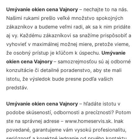
Umývanie okien cena Vajnory
– nechajte to na nás.
Našimi rukami prešlo veľké množstvo spokojných
zákazníkov a budeme veľmi radi, ak sa k nim pridáte
aj vy. Každému zákazníkovi sa snažíme prispôsobiť a
vyhovieť v maximálnej možnej miere, pretože vieme,
že osobný prístup je kľúčom k úspechu.
Umývanie
okien cena Vajnory
– samozrejmosťou sú aj odborné
konzultácie či detailné poradenstvo, aby ste mali
istotu, že výsledok bude presne podľa vašich
predstáv.
Umývanie okien cena Vajnory
– hľadáte istotu v
podobe skúseností, odbornosti a precíznosti? Potom
ste na správnej adrese – www.homeservis.sk. Inak
povedané, garantujeme vám vysokú profesionalitu,
serióznosť a korektné jednanie od prvého kontaktu