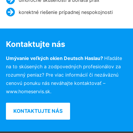
korektné riešenie prípadnej nespokojnosti
Kontaktujte nás
Umývanie veľkých okien Deutsch Haslau?
Hľadáte
na to skúsených a zodpovedných profesionálov za
rozumný peniaz? Pre viac informácií či nezáväznú
cenovú ponuku nás neváhajte kontaktovať –
www.homeservis.sk.
KONTAKTUJTE NÁS