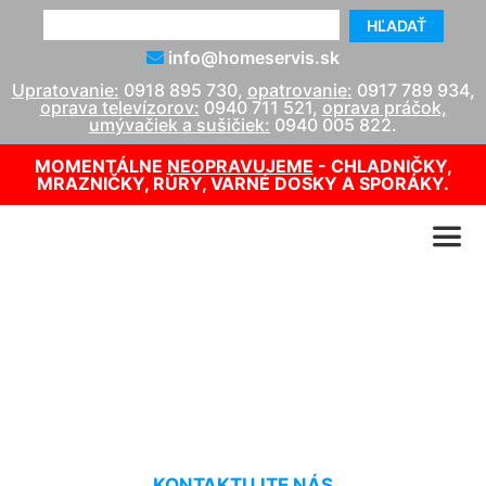
HĽADAŤ
info@homeservis.sk
Upratovanie:
0918 895 730
,
opatrovanie:
0917 789 934
,
oprava televízorov:
0940 711 521
,
oprava práčok,
umývačiek a sušičiek:
0940 005 822
.
MOMENTÁLNE
NEOPRAVUJEME
- CHLADNIČKY,
MRAZNIČKY, RÚRY, VARNÉ DOSKY A SPORÁKY.
Umývanie veľkých okien
Deutsch Haslau
KONTAKTUJTE NÁS