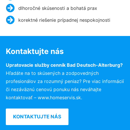
dlhoročné skúsenosti a bohatá prax
korektné riešenie prípadnej nespokojnosti
Kontaktujte nás
Upratovacie služby cenník Bad Deutsch-Alterburg?
Hľadáte na to skúsených a zodpovedných
profesionálov za rozumný peniaz? Pre viac informácií
či nezáväznú cenovú ponuku nás neváhajte
kontaktovať – www.homeservis.sk.
KONTAKTUJTE NÁS