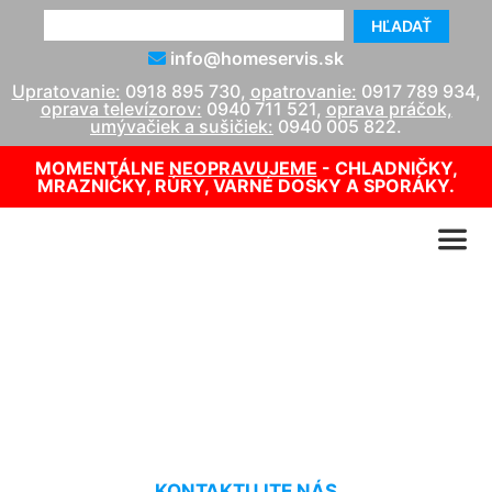
HĽADAŤ
info@homeservis.sk
Upratovanie:
0918 895 730
,
opatrovanie:
0917 789 934
,
oprava televízorov:
0940 711 521
,
oprava práčok,
umývačiek a sušičiek:
0940 005 822
.
MOMENTÁLNE
NEOPRAVUJEME
- CHLADNIČKY,
MRAZNIČKY, RÚRY, VARNÉ DOSKY A SPORÁKY.
Upratovacie služby cenník
Bad Deutsch-Alterburg
KONTAKTUJTE NÁS