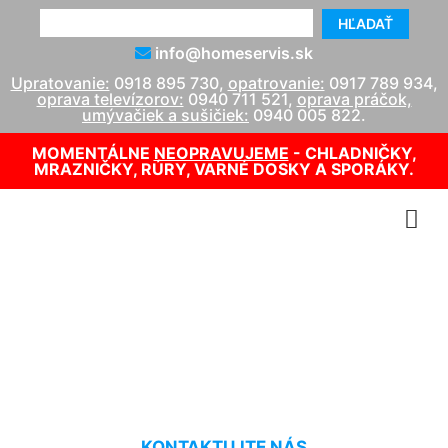
HĽADAŤ
info@homeservis.sk
Upratovanie:
0918 895 730
,
opatrovanie:
0917 789 934
,
oprava televízorov:
0940 711 521
,
oprava práčok,
umývačiek a sušičiek:
0940 005 822
.
MOMENTÁLNE
NEOPRAVUJEME
- CHLADNIČKY,
MRAZNIČKY, RÚRY, VARNÉ DOSKY A SPORÁKY.
Upratovacie služby cenník
Chorvátsky Grob
KONTAKTUJTE NÁS