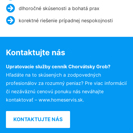
dlhoročné skúsenosti a bohatá prax
korektné riešenie prípadnej nespokojnosti
Kontaktujte nás
Upratovacie služby cenník Chorvátsky Grob?
Hľadáte na to skúsených a zodpovedných
profesionálov za rozumný peniaz? Pre viac informácií
či nezáväznú cenovú ponuku nás neváhajte
kontaktovať – www.homeservis.sk.
KONTAKTUJTE NÁS