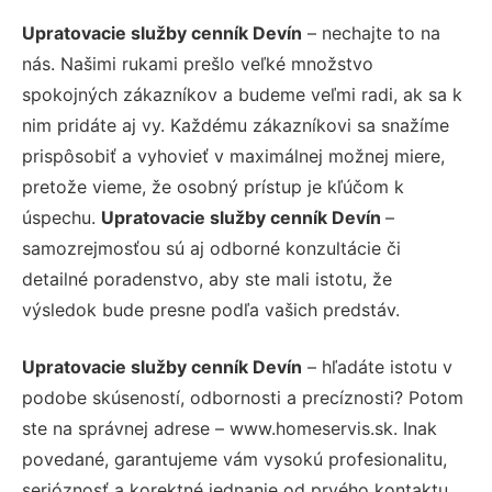
Upratovacie služby cenník Devín
– nechajte to na
nás. Našimi rukami prešlo veľké množstvo
spokojných zákazníkov a budeme veľmi radi, ak sa k
nim pridáte aj vy. Každému zákazníkovi sa snažíme
prispôsobiť a vyhovieť v maximálnej možnej miere,
pretože vieme, že osobný prístup je kľúčom k
úspechu.
Upratovacie služby cenník Devín
–
samozrejmosťou sú aj odborné konzultácie či
detailné poradenstvo, aby ste mali istotu, že
výsledok bude presne podľa vašich predstáv.
Upratovacie služby cenník Devín
– hľadáte istotu v
podobe skúseností, odbornosti a precíznosti? Potom
ste na správnej adrese – www.homeservis.sk. Inak
povedané, garantujeme vám vysokú profesionalitu,
serióznosť a korektné jednanie od prvého kontaktu