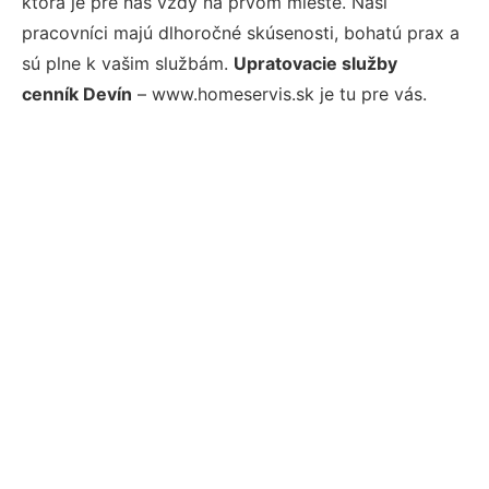
ktorá je pre nás vždy na prvom mieste. Naši
pracovníci majú dlhoročné skúsenosti, bohatú prax a
sú plne k vašim službám.
Upratovacie služby
cenník Devín
– www.homeservis.sk je tu pre vás.