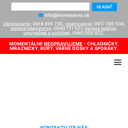
HĽADAŤ
info@homeservis.sk
Upratovanie:
0918 895 730
,
opatrovanie:
0917 789 934
,
oprava televízorov:
0940 711 521
,
oprava práčok,
umývačiek a sušičiek:
0940 005 822
.
MOMENTÁLNE
NEOPRAVUJEME
- CHLADNIČKY,
MRAZNIČKY, RÚRY, VARNÉ DOSKY A SPORÁKY.
Upratovacie služby cenník
Devín
KONTAKTUJTE NÁS