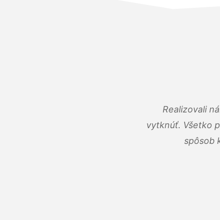
Realizovali n
vytknúť. Všetko 
spôsob k