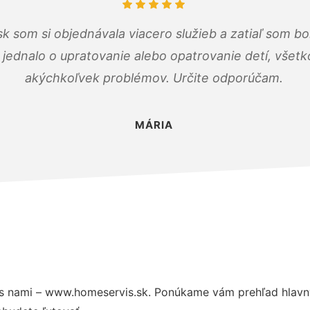
k som si objednávala viacero služieb a zatiaľ som b
a jednalo o upratovanie alebo opatrovanie detí, všet
akýchkoľvek problémov. Určite odporúčam.
MÁRIA
s nami – www.homeservis.sk. Ponúkame vám prehľad hlavný