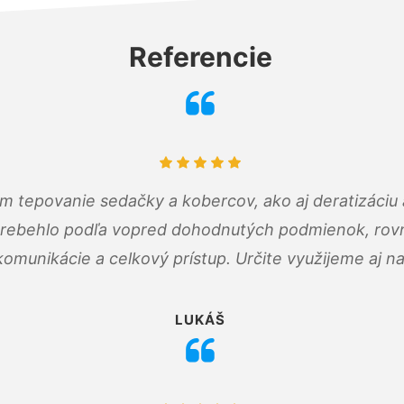
Referencie
ám tepovanie sedačky a kobercov, ako aj deratizáci
prebehlo podľa vopred dohodnutých podmienok, rovn
omunikácie a celkový prístup. Určite využijeme aj n
LUKÁŠ