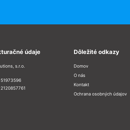
kturačné údaje
Dôležité odkazy
utions, s.r.o.
Domov
O nás
: 51973596
Kontakt
 2120857761
Ochrana osobných údajov