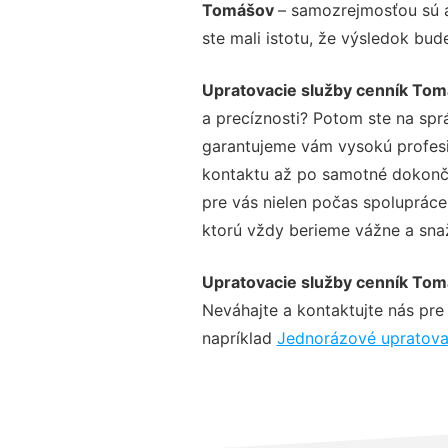
Tomášov
– samozrejmosťou sú a
ste mali istotu, že výsledok bud
Upratovacie služby cenník To
a precíznosti? Potom ste na spr
garantujeme vám vysokú profesio
kontaktu až po samotné dokonče
pre vás nielen počas spolupráce,
ktorú vždy berieme vážne a snaží
Upratovacie služby cenník To
Neváhajte a kontaktujte nás pre v
napríklad
Jednorázové upratov