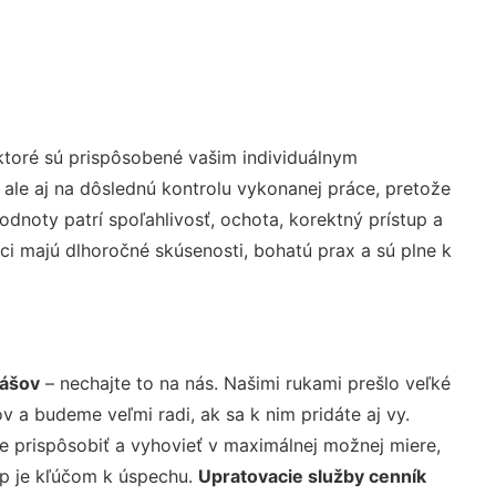
ktoré sú prispôsobené vašim individuálnym
 ale aj na dôslednú kontrolu vykonanej práce, pretože
noty patrí spoľahlivosť, ochota, korektný prístup a
i majú dlhoročné skúsenosti, bohatú prax a sú plne k
mášov
– nechajte to na nás. Našimi rukami prešlo veľké
a budeme veľmi radi, ak sa k nim pridáte aj vy.
 prispôsobiť a vyhovieť v maximálnej možnej miere,
up je kľúčom k úspechu.
Upratovacie služby cenník