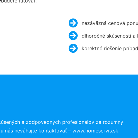
budete ľutovať.
nezáväzná cenová ponu
dlhoročné skúsenosti a
korektné riešenie prípa
skúsených a zodpovedných profesionálov za rozumný
ku nás neváhajte kontaktovať – www.homeservis.sk.