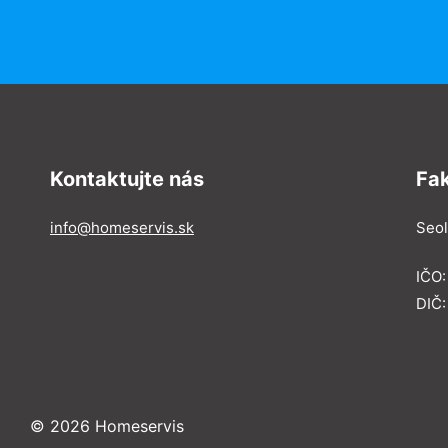
Kontaktujte nás
Fa
info@homeservis.sk
Seol
IČO
DIČ:
© 2026 Homeservis