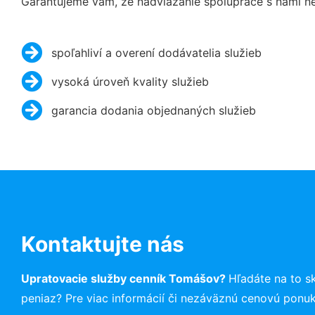
Garantujeme vám, že nadviazanie spolupráce s nami ne
spoľahliví a overení dodávatelia služieb
vysoká úroveň kvality služieb
garancia dodania objednaných služieb
Kontaktujte nás
Upratovacie služby cenník Tomášov?
Hľadáte na to 
peniaz? Pre viac informácií či nezáväznú cenovú ponu