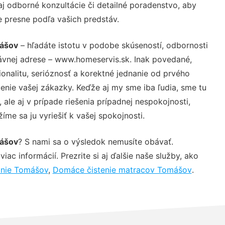
j odborné konzultácie či detailné poradenstvo, aby
e presne podľa vašich predstáv.
mášov
– hľadáte istotu v podobe skúseností, odbornosti
ávnej adrese – www.homeservis.sk. Inak povedané,
nalitu, serióznosť a korektné jednanie od prvého
nie vašej zákazky. Keďže aj my sme iba ľudia, sme tu
 ale aj v prípade riešenia prípadnej nespokojnosti,
me sa ju vyriešiť k vašej spokojnosti.
mášov
? S nami sa o výsledok nemusíte obávať.
iac informácií. Prezrite si aj ďalšie naše služby, ako
anie Tomášov
,
Domáce čistenie matracov Tomášov
.