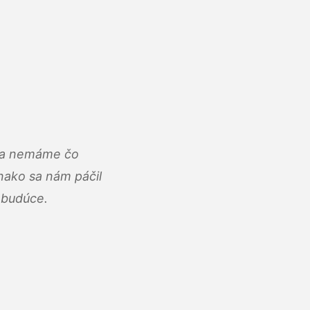
u a nemáme čo
ako sa nám páčil
abudúce.