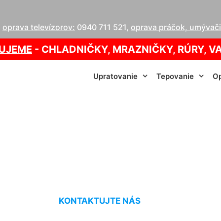
,
oprava televízorov:
0940 711 521
,
oprava práčok, umývačie
UJEME
- CHLADNIČKY, MRAZNIČKY, RÚRY, V
Upratovanie
Tepovanie
Op
cie služby cenník
KONTAKTUJTE NÁS