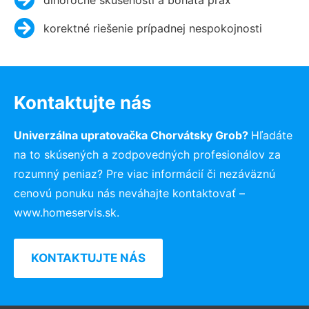
korektné riešenie prípadnej nespokojnosti
Kontaktujte nás
Univerzálna upratovačka Chorvátsky Grob?
Hľadáte
na to skúsených a zodpovedných profesionálov za
rozumný peniaz? Pre viac informácií či nezáväznú
cenovú ponuku nás neváhajte kontaktovať –
www.homeservis.sk.
KONTAKTUJTE NÁS