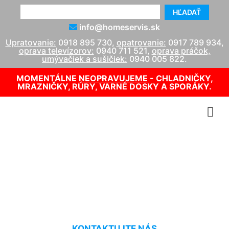
HĽADAŤ
info@homeservis.sk
Upratovanie:
0918 895 730
,
opatrovanie:
0917 789 934
,
oprava televízorov:
0940 711 521
,
oprava práčok,
umývačiek a sušičiek:
0940 005 822
.
MOMENTÁLNE
NEOPRAVUJEME
- CHLADNIČKY,
MRAZNIČKY, RÚRY, VARNÉ DOSKY A SPORÁKY.
Pani na upratovanie
Chorvátsky Grob
KONTAKTUJTE NÁS