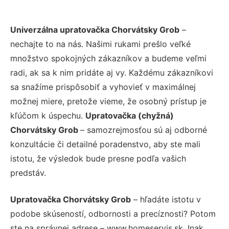
Univerzálna upratovačka Chorvátsky Grob
–
nechajte to na nás. Našimi rukami prešlo veľké
množstvo spokojných zákazníkov a budeme veľmi
radi, ak sa k nim pridáte aj vy. Každému zákazníkovi
sa snažíme prispôsobiť a vyhovieť v maximálnej
možnej miere, pretože vieme, že osobný prístup je
kľúčom k úspechu.
Upratovačka (chyžná)
Chorvátsky Grob
– samozrejmosťou sú aj odborné
konzultácie či detailné poradenstvo, aby ste mali
istotu, že výsledok bude presne podľa vašich
predstáv.
Upratovačka Chorvátsky Grob
– hľadáte istotu v
podobe skúseností, odbornosti a precíznosti? Potom
ste na správnej adrese – www.homeservis.sk. Inak