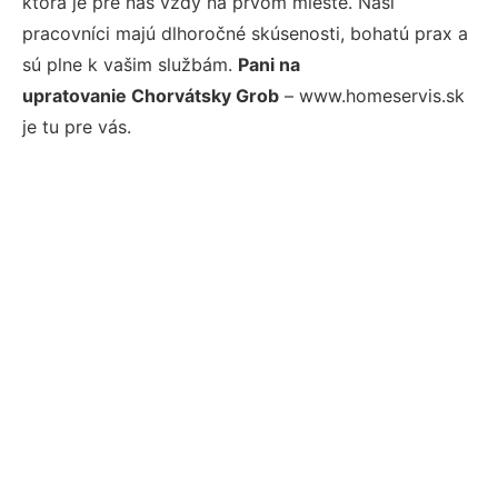
ktorá je pre nás vždy na prvom mieste. Naši
pracovníci majú dlhoročné skúsenosti, bohatú prax a
sú plne k vašim službám.
Pani na
upratovanie Chorvátsky Grob
– www.homeservis.sk
je tu pre vás.