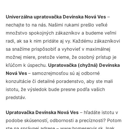
Univerzálna upratovačka Devínska Nová Ves
–
nechajte to na nás. Našimi rukami prešlo veľké
množstvo spokojných zákazníkov a budeme veľmi
radi, ak sa k nim pridáte aj vy. Každému zákazníkovi
sa snažíme prispôsobiť a vyhovieť v maximálnej
možnej miere, pretože vieme, že osobný prístup je
kľúčom k úspechu.
Upratovačka (chyžná) Devínska
Nová Ves
– samozrejmosťou sú aj odborné
konzultácie či detailné poradenstvo, aby ste mali
istotu, že výsledok bude presne podľa vašich
predstáv.
Upratovačka Devínska Nová Ves
– hľadáte istotu v
podobe skúseností, odbornosti a precíznosti? Potom
ste na správnej adrese – www.homeservis.sk. Inak