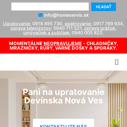
HĽADAŤ
info@homeservis.sk
Upratovanie:
0918 895 730
,
opatrovanie:
0917 789 934
,
oprava televízorov:
0940 711 521
,
oprava práčok,
umývačiek a sušičiek:
0940 005 822
.
MOMENTÁLNE
NEOPRAVUJEME
- CHLADNIČKY,
MRAZNIČKY, RÚRY, VARNÉ DOSKY A SPORÁKY.
Pani na upratovanie
Devínska Nová Ves
KONTAKTUJTE NÁS