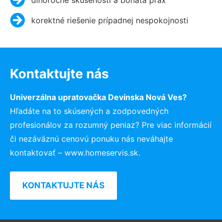
korektné riešenie prípadnej nespokojnosti
Kontaktujte nás
Univerzálna upratovačka Devínska Nová Ves?
Hľadáte na to skúsených a zodpovedných
profesionálov za rozumný peniaz? Pre viac informácií
či nezáväznú cenovú ponuku nás neváhajte
kontaktovať – www.homeservis.sk.
KONTAKTUJTE NÁS