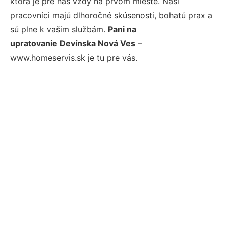
ktorá je pre nás vždy na prvom mieste. Naši
pracovníci majú dlhoročné skúsenosti, bohatú prax a
sú plne k vašim službám.
Pani na
upratovanie Devínska Nová Ves
–
www.homeservis.sk je tu pre vás.