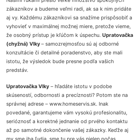
zákazníkov a budeme veľmi radi, ak sa k nim pridáte
aj vy. Každému zákazníkovi sa snažíme prispôsobiť a
vyhovieť v maximálnej možnej miere, pretože vieme,
že osobný prístup je kľúčom k úspechu.
Upratovačka
(chyžná) Vlky
– samozrejmosťou sú aj odborné
konzultácie či detailné poradenstvo, aby ste mali
istotu, že výsledok bude presne podľa vašich
predstáv.
Upratovačka Vlky
– hľadáte istotu v podobe
skúseností, odbornosti a precíznosti? Potom ste na
správnej adrese – www.homeservis.sk. Inak
povedané, garantujeme vám vysokú profesionalitu,
serióznosť a korektné jednanie od prvého kontaktu
až po samotné dokončenie vašej zákazky. Keďže aj
my sme iba ľudia, sme tu pre vás nielen počas