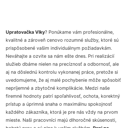
Upratovačka Vlky
? Ponúkame vám profesionálne,
kvalitné a zároveň cenovo rozumné služby, ktoré sú
prispôsobené vašim individuálnym požiadavkám.
Neváhajte a ozvite sa nám ešte dnes. Pri realizácií
služieb dbáme nielen na precíznosť a odbornosť, ale
aj na dôslednú kontrolu vykonanej práce, pretože si
uvedomujeme, že aj malé pochybenie môže spôsobiť
nepríjemné a zbytočné komplikácie. Medzi naše
firemné hodnoty patrí spoľahlivosť, ochota, korektný
prístup a úprimná snaha o maximálnu spokojnosť
každého zákazníka, ktorá je pre nás vždy na prvom
mieste. Naši pracovníci majú dlhoročné skúsenosti,
bohatú prax a sú plne k vašim službám.
Pani na