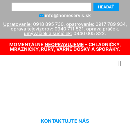
HĽADAŤ
info@homeservis.sk
Upratovanie:
0918 895 730
,
opatrovanie:
0917 789 934
,
oprava televízorov:
0940 711 521
,
oprava práčok,
umývačiek a sušičiek:
0940 005 822
.
MOMENTÁLNE
NEOPRAVUJEME
- CHLADNIČKY,
MRAZNIČKY, RÚRY, VARNÉ DOSKY A SPORÁKY.
Pani na upratovanie Vlky
KONTAKTUJTE NÁS