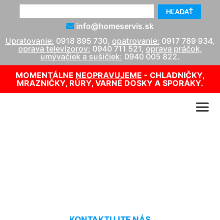
HĽADAŤ
info@homeservis.sk
Upratovanie:
0918 895 730
,
opatrovanie:
0917 789 934
,
oprava televízorov:
0940 711 521
,
oprava práčok,
umývačiek a sušičiek:
0940 005 822
.
MOMENTÁLNE
NEOPRAVUJEME
- CHLADNIČKY,
MRAZNIČKY, RÚRY, VARNÉ DOSKY A SPORÁKY.
Upratovanie bytových
domov cenník Pama
KONTAKTUJTE NÁS