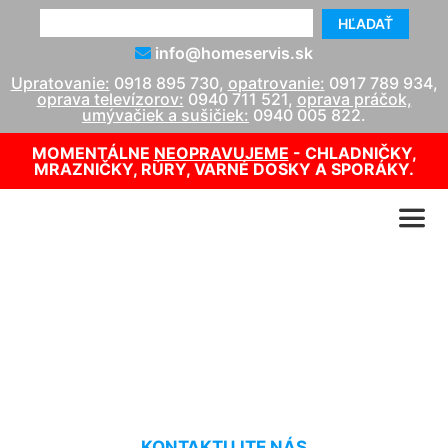
HĽADAŤ
info@homeservis.sk
Upratovanie:
0918 895 730
,
opatrovanie:
0917 789 934
,
oprava televízorov:
0940 711 521
,
oprava práčok,
umývačiek a sušičiek:
0940 005 822
.
MOMENTÁLNE
NEOPRAVUJEME
- CHLADNIČKY,
MRAZNIČKY, RÚRY, VARNÉ DOSKY A SPORÁKY.
Upratovanie bytových
domov cenník Schönabrun
KONTAKTUJTE NÁS