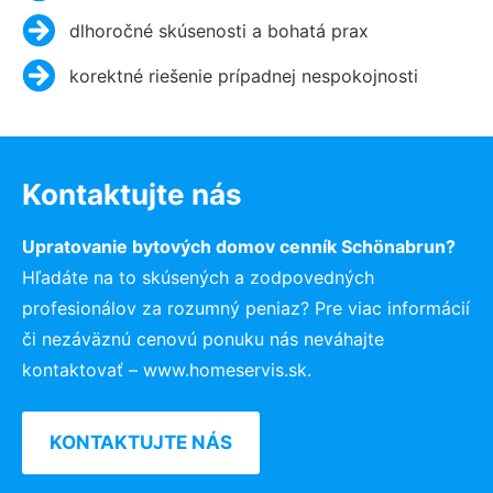
dlhoročné skúsenosti a bohatá prax
korektné riešenie prípadnej nespokojnosti
Kontaktujte nás
Upratovanie bytových domov cenník Schönabrun?
Hľadáte na to skúsených a zodpovedných
profesionálov za rozumný peniaz? Pre viac informácií
či nezáväznú cenovú ponuku nás neváhajte
kontaktovať – www.homeservis.sk.
KONTAKTUJTE NÁS