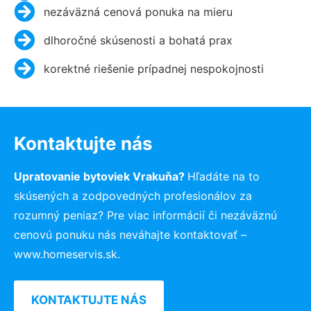
nezáväzná cenová ponuka na mieru
dlhoročné skúsenosti a bohatá prax
korektné riešenie prípadnej nespokojnosti
Kontaktujte nás
Upratovanie bytoviek Vrakuňa?
Hľadáte na to
skúsených a zodpovedných profesionálov za
rozumný peniaz? Pre viac informácií či nezáväznú
cenovú ponuku nás neváhajte kontaktovať –
www.homeservis.sk.
KONTAKTUJTE NÁS