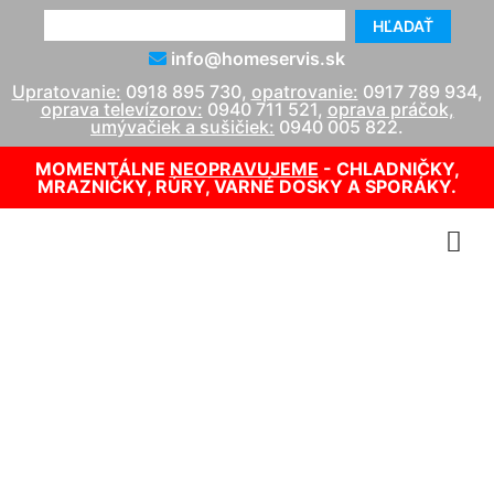
HĽADAŤ
info@homeservis.sk
Upratovanie:
0918 895 730
,
opatrovanie:
0917 789 934
,
oprava televízorov:
0940 711 521
,
oprava práčok,
umývačiek a sušičiek:
0940 005 822
.
MOMENTÁLNE
NEOPRAVUJEME
- CHLADNIČKY,
MRAZNIČKY, RÚRY, VARNÉ DOSKY A SPORÁKY.
Upratovanie spoločných
priestorov v bytovom dome
Vrakuňa