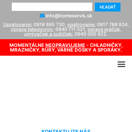
HĽADAŤ
info@homeservis.sk
Upratovanie:
0918 895 730
,
opatrovanie:
0917 789 934
,
oprava televízorov:
0940 711 521
,
oprava práčok,
umývačiek a sušičiek:
0940 005 822
.
MOMENTÁLNE
NEOPRAVUJEME
- CHLADNIČKY,
MRAZNIČKY, RÚRY, VARNÉ DOSKY A SPORÁKY.
Upratovanie bytu cena
Rovinka
KONTAKTUJTE NÁS