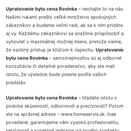
Upratovanie bytu cena Rovinka
– nechajte to na nás.
Našimi rukami prešlo veľké množstvo spokojných
zákazníkov a budeme veľmi radi, ak sa k nim pridáte
aj vy. Každému zákazníkovi sa snažíme prispôsobiť a
vyhovieť v maximálnej možnej miere, pretože vieme,
že osobný prístup je kľúčom k úspechu.
Upratovanie
bytu cena Rovinka
– samozrejmosťou sú aj odborné
konzultácie či detailné poradenstvo, aby ste mali
istotu, že výsledok bude presne podľa vašich
predstáv.
Upratovanie bytu cena Rovinka
– hľadáte istotu v
podobe skúseností, odbornosti a precíznosti? Potom
ste na správnej adrese – www.homeservis.sk. Inak
povedané, garantujeme vám vysokú profesionalitu,
serióznosť a korektné jednanie od prvého kontaktu