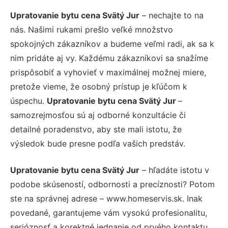
Upratovanie bytu cena Svätý Jur
– nechajte to na
nás. Našimi rukami prešlo veľké množstvo
spokojných zákazníkov a budeme veľmi radi, ak sa k
nim pridáte aj vy. Každému zákazníkovi sa snažíme
prispôsobiť a vyhovieť v maximálnej možnej miere,
pretože vieme, že osobný prístup je kľúčom k
úspechu.
Upratovanie bytu cena Svätý Jur
–
samozrejmosťou sú aj odborné konzultácie či
detailné poradenstvo, aby ste mali istotu, že
výsledok bude presne podľa vašich predstáv.
Upratovanie bytu cena Svätý Jur
– hľadáte istotu v
podobe skúseností, odbornosti a precíznosti? Potom
ste na správnej adrese – www.homeservis.sk. Inak
povedané, garantujeme vám vysokú profesionalitu,
serióznosť a korektné jednanie od prvého kontaktu