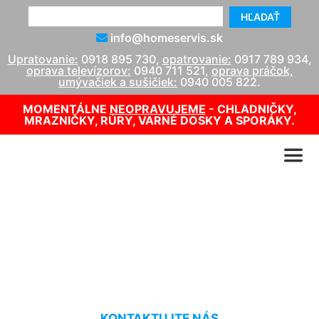
HĽADAŤ
info@homeservis.sk
Upratovanie:
0918 895 730
,
opatrovanie:
0917 789 934
,
oprava televízorov:
0940 711 521
,
oprava práčok,
umývačiek a sušičiek:
0940 005 822
.
MOMENTÁLNE
NEOPRAVUJEME
- CHLADNIČKY,
MRAZNIČKY, RÚRY, VARNÉ DOSKY A SPORÁKY.
Upratovanie bytu cena
Svätý Jur
KONTAKTUJTE NÁS