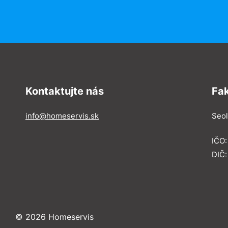
Kontaktujte nás
Fa
info@homeservis.sk
Seol
IČO
DIČ:
© 2026 Homeservis