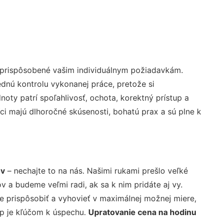
 prispôsobené vašim individuálnym požiadavkám.
lednú kontrolu vykonanej práce, pretože si
ty patrí spoľahlivosť, ochota, korektný prístup a
i majú dlhoročné skúsenosti, bohatú prax a sú plne k
ov
– nechajte to na nás. Našimi rukami prešlo veľké
a budeme veľmi radi, ak sa k nim pridáte aj vy.
 prispôsobiť a vyhovieť v maximálnej možnej miere,
up je kľúčom k úspechu.
Upratovanie cena na hodinu