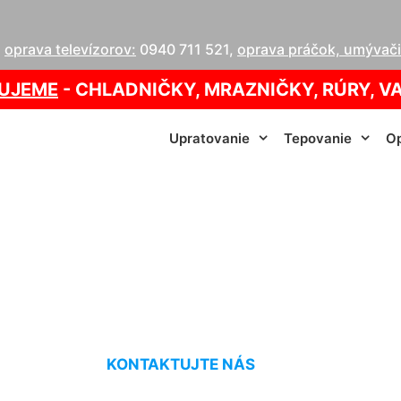
,
oprava televízorov:
0940 711 521
,
oprava práčok, umývačie
UJEME
- CHLADNIČKY, MRAZNIČKY, RÚRY, V
Upratovanie
Tepovanie
Op
ie cena za hodinu
KONTAKTUJTE NÁS