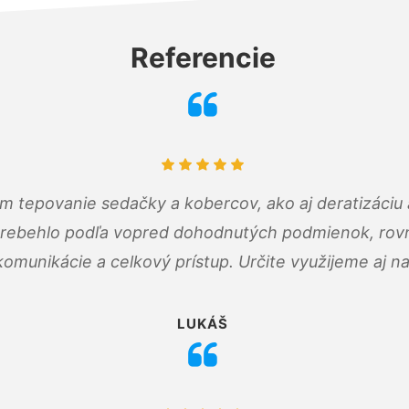
Referencie
ám tepovanie sedačky a kobercov, ako aj deratizáci
prebehlo podľa vopred dohodnutých podmienok, rovn
omunikácie a celkový prístup. Určite využijeme aj n
LUKÁŠ