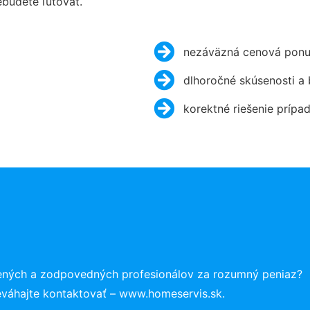
budete ľutovať.
nezáväzná cenová ponu
dlhoročné skúsenosti a
korektné riešenie prípa
ených a zodpovedných profesionálov za rozumný peniaz?
eváhajte kontaktovať – www.homeservis.sk.