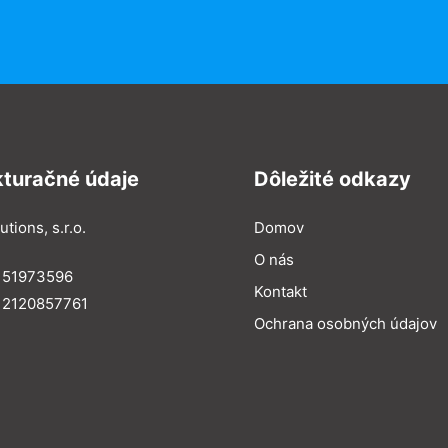
kturačné údaje
Dôležité odkazy
utions, s.r.o.
Domov
O nás
: 51973596
Kontakt
 2120857761
Ochrana osobných údajov