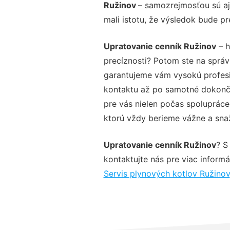
Ružinov
– samozrejmosťou sú aj
mali istotu, že výsledok bude p
Upratovanie cenník Ružinov
– h
precíznosti? Potom ste na sprá
garantujeme vám vysokú profesio
kontaktu až po samotné dokonče
pre vás nielen počas spolupráce,
ktorú vždy berieme vážne a snaží
Upratovanie cenník Ružinov
? S
kontaktujte nás pre viac informác
Servis plynových kotlov Ružinov