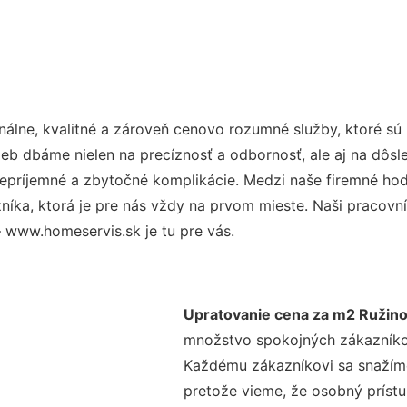
álne, kvalitné a zároveň cenovo rozumné služby, ktoré sú
užieb dbáme nielen na precíznosť a odbornosť, ale aj na dôs
ríjemné a zbytočné komplikácie. Medzi naše firemné hodno
ka, ktorá je pre nás vždy na prvom mieste. Naši pracovníc
 www.homeservis.sk je tu pre vás.
Upratovanie cena za m2 Ružin
množstvo spokojných zákazníkov 
Každému zákazníkovi sa snažíme
pretože vieme, že osobný príst