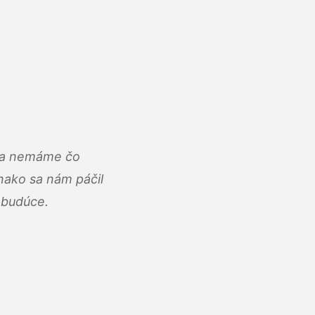
u a nemáme čo
ako sa nám páčil
abudúce.