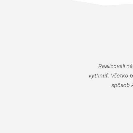
Realizovali n
vytknúť. Všetko 
spôsob k