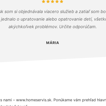
k som si objednávala viacero služieb a zatiaľ som b
a jednalo o upratovanie alebo opatrovanie detí, všet
akýchkoľvek problémov. Určite odporúčam.
MÁRIA
s nami – www.homeservis.sk. Ponúkame vám prehľad hlavný