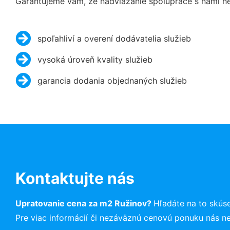
Garantujeme vám, že nadviazanie spolupráce s nami ne
spoľahliví a overení dodávatelia služieb
vysoká úroveň kvality služieb
garancia dodania objednaných služieb
Kontaktujte nás
Upratovanie cena za m2 Ružinov?
Hľadáte na to skús
Pre viac informácií či nezáväznú cenovú ponuku nás n