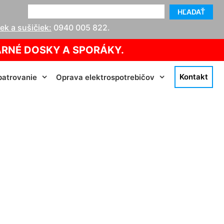
HĽADAŤ
k a sušičiek:
0940 005 822
.
ARNÉ DOSKY A SPORÁKY.
Kontakt
atrovanie
Oprava elektrospotrebičov
vátsky Grob