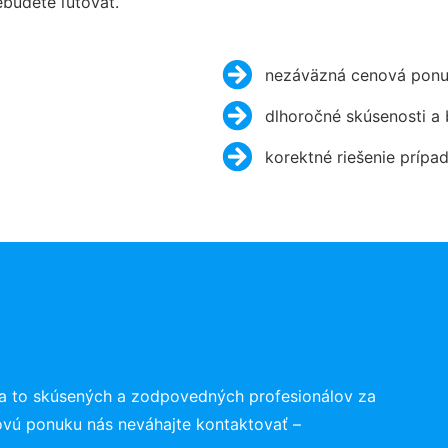
budete ľutovať.
nezáväzná cenová ponu
dlhoročné skúsenosti a
korektné riešenie prípa
a to skúsených a zodpovedných profesionálov za
ovú ponuku nás neváhajte kontaktovať –