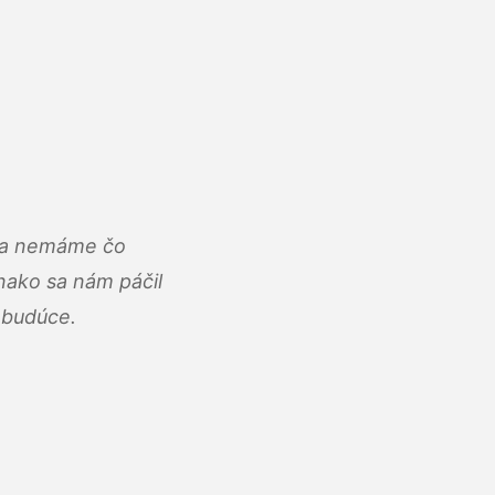
u a nemáme čo
ako sa nám páčil
abudúce.