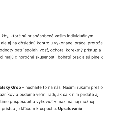
užby, ktoré sú prispôsobené vašim individuálnym
 ale aj na dôslednú kontrolu vykonanej práce, pretože
noty patrí spoľahlivosť, ochota, korektný prístup a
i majú dlhoročné skúsenosti, bohatú prax a sú plne k
átsky Grob
– nechajte to na nás. Našimi rukami prešlo
níkov a budeme veľmi radi, ak sa k nim pridáte aj
žíme prispôsobiť a vyhovieť v maximálnej možnej
 prístup je kľúčom k úspechu.
Upratovanie