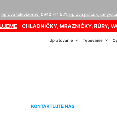
,
oprava televízorov:
0940 711 521
,
oprava práčok, umývačie
UJEME
- CHLADNIČKY, MRAZNIČKY, RÚRY, V
Upratovanie
Tepovanie
Op
v domácnosti Chor
KONTAKTUJTE NÁS