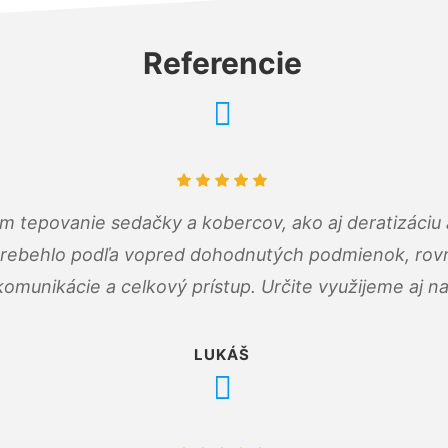
Referencie
ám tepovanie sedačky a kobercov, ako aj deratizáci
prebehlo podľa vopred dohodnutých podmienok, rovn
omunikácie a celkový prístup. Určite využijeme aj n
LUKÁŠ