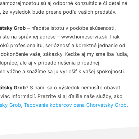
 samozrejmosťou sú aj odborné konzultácie či detailné
u, že výsledok bude presne podľa vašich predstáv.
átsky Grob
– hľadáte istotu v podobe skúseností,
 ste na správnej adrese – www.homeservis.sk. Inak
ú profesionalitu, serióznosť a korektné jednanie od
dokončenie vašej zákazky. Keďže aj my sme iba ľudia,
upráce, ale aj v prípade riešenia prípadnej
e vážne a snažíme sa ju vyriešiť k vašej spokojnosti.
átsky Grob
? S nami sa o výsledok nemusíte obávať.
iac informácií. Prezrite si aj ďalšie naše služby, ako
tsky Grob
,
Tepovanie kobercov cena Chorvátsky Grob
.