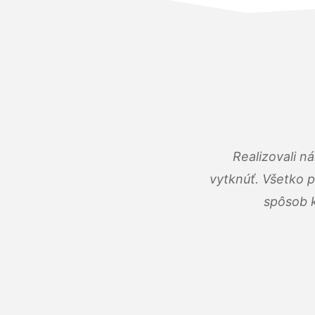
Realizovali n
vytknúť. Všetko 
spôsob k