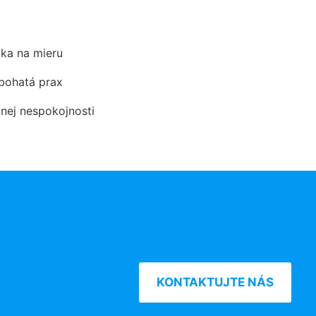
ka na mieru
 bohatá prax
dnej nespokojnosti
KONTAKTUJTE NÁS