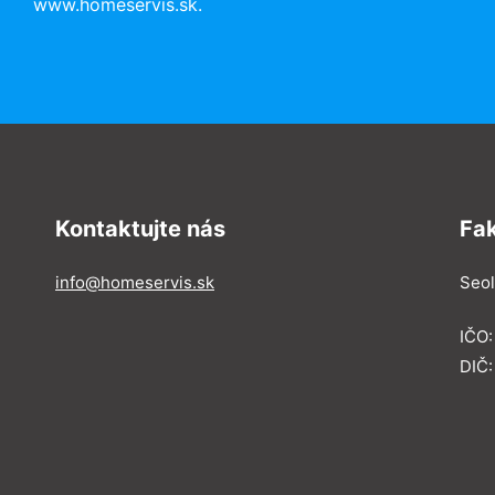
www.homeservis.sk.
Kontaktujte nás
Fa
info@homeservis.sk
Seol
IČO
DIČ: