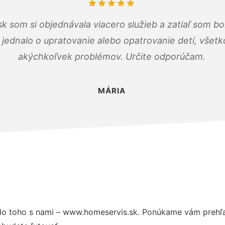
k som si objednávala viacero služieb a zatiaľ som b
a jednalo o upratovanie alebo opatrovanie detí, všet
akýchkoľvek problémov. Určite odporúčam.
MÁRIA
o toho s nami – www.homeservis.sk. Ponúkame vám prehľad