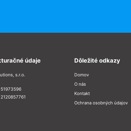
kturačné údaje
Dôležité odkazy
utions, s.r.o.
Domov
O nás
: 51973596
Kontakt
 2120857761
Ochrana osobných údajov