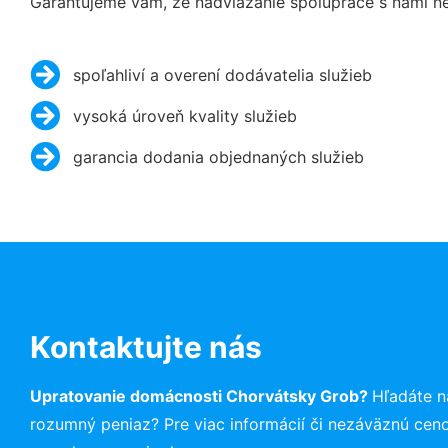
Garantujeme vám, že nadviazanie spolupráce s nami ne
spoľahliví a overení dodávatelia služieb
vysoká úroveň kvality služieb
garancia dodania objednaných služieb
Kontaktujte nás
Upratovanie domácnosti Chorvátsky Grob?
Hľadáte n
rozumný peniaz? Pre viac informácií či nezáväznú cen