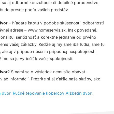
sú aj odborné konzultácie či detailné poradenstvo,
 bude presne podľa vašich predstáv.
dvor
– hľadáte istotu v podobe skúseností, odbornosti
ávnej adrese – www.homeservis.sk. Inak povedané,
nalitu, serióznosť a korektné jednanie od prvého
nie vašej zákazky. Keďže aj my sme iba ľudia, sme tu
 ale aj v prípade riešenia prípadnej nespokojnosti,
me sa ju vyriešiť k vašej spokojnosti.
dvor
? S nami sa o výsledok nemusíte obávať.
iac informácií. Prezrite si aj ďalšie naše služby, ako
n dvor
,
Ručné tepovanie kobercov Alžbetin dvor
.