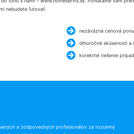
do toho s nami – www.homeservis.sk. Ponúkame vám prehľ
mi nebudete ľutovať.
nezáväzná cenová ponu
dlhoročné skúsenosti a
korektné riešenie prípa
úsených a zodpovedných profesionálov za rozumný