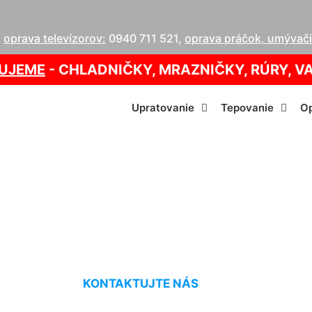
,
oprava televízorov:
0940 711 521
,
oprava práčok, umývačie
UJEME
- CHLADNIČKY, MRAZNIČKY, RÚRY, V
Upratovanie
Tepovanie
Op
ytových vchodov A
KONTAKTUJTE NÁS