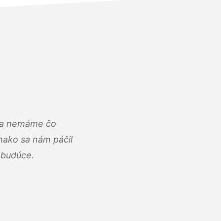
u a nemáme čo
ako sa nám páčil
abudúce.