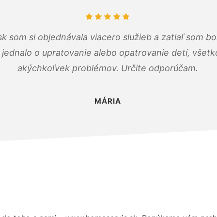
k som si objednávala viacero služieb a zatiaľ som b
a jednalo o upratovanie alebo opatrovanie detí, všet
akýchkoľvek problémov. Určite odporúčam.
MÁRIA