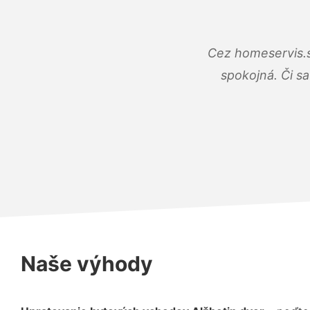
Cez homeservis.s
spokojná. Či s
Naše výhody