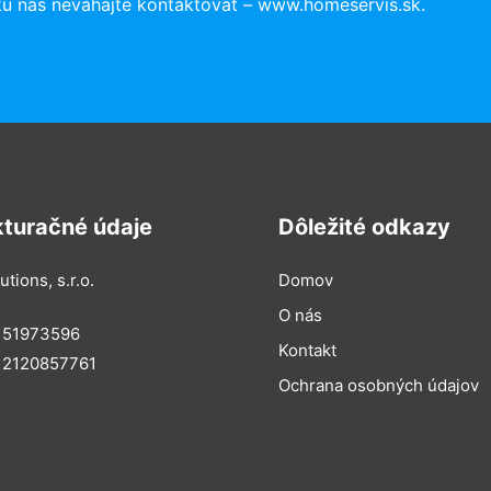
ku nás neváhajte kontaktovať – www.homeservis.sk.
kturačné údaje
Dôležité odkazy
utions, s.r.o.
Domov
O nás
: 51973596
Kontakt
 2120857761
Ochrana osobných údajov