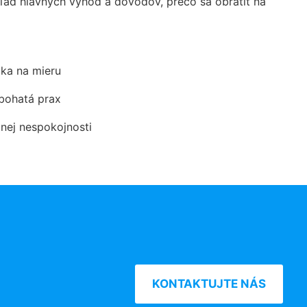
ad hlavných výhod a dôvodov, prečo sa obrátiť na
ka na mieru
 bohatá prax
dnej nespokojnosti
KONTAKTUJTE NÁS