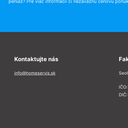
peniaz? Pre viac informácií či nezáväznú cenovú ponu
Kontaktujte nás
Fa
info@homeservis.sk
Seol
IČO
DIČ: