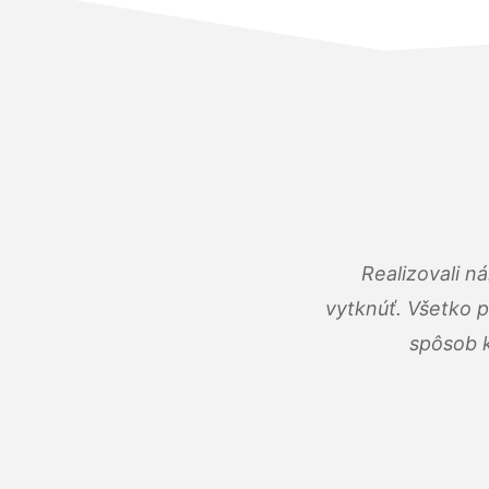
Realizovali n
vytknúť. Všetko 
spôsob k