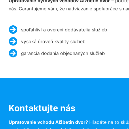
Upratovanie bytových vchodov Alžbetin dvor
– poďte 
nás. Garantujeme vám, že nadviazanie spolupráce s na
spoľahliví a overení dodávatelia služieb
vysoká úroveň kvality služieb
garancia dodania objednaných služieb
Kontaktujte nás
Upratovanie vchodu Alžbetin dvor?
Hľadáte na to sk