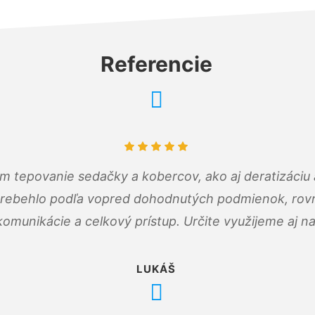
Referencie
ám tepovanie sedačky a kobercov, ako aj deratizáci
prebehlo podľa vopred dohodnutých podmienok, rovn
omunikácie a celkový prístup. Určite využijeme aj n
LUKÁŠ