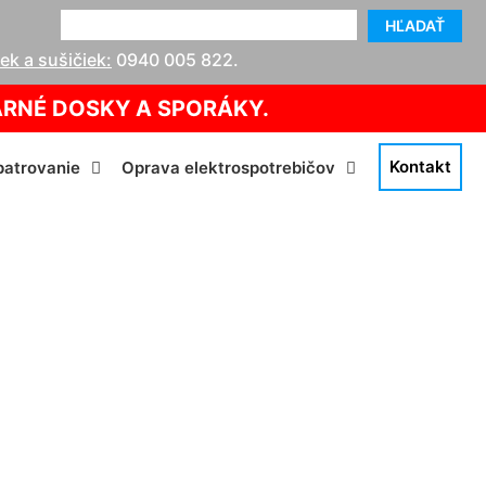
HĽADAŤ
k a sušičiek:
0940 005 822
.
ARNÉ DOSKY A SPORÁKY.
Kontakt
atrovanie
Oprava elektrospotrebičov
lžbetin dvor