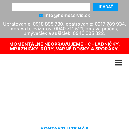
HĽADAŤ
info@homeservis.sk
Upratovanie:
0918 895 730
,
opatrovanie:
0917 789 934
,
oprava televízorov:
0940 711 521
,
oprava práčok,
umývačiek a sušičiek:
0940 005 822
.
MOMENTÁLNE
NEOPRAVUJEME
- CHLADNIČKY,
MRAZNIČKY, RÚRY, VARNÉ DOSKY A SPORÁKY.
Upratovanie bytových
vchodov Deutsch Haslau
KONTAKTUJTE NÁS