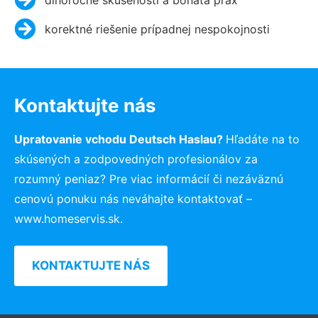
korektné riešenie prípadnej nespokojnosti
Kontaktujte nás
Upratovanie vchodu Deutsch Haslau?
Hľadáte na to
skúsených a zodpovedných profesionálov za
rozumný peniaz? Pre viac informácií či nezáväznú
cenovú ponuku nás neváhajte kontaktovať –
www.homeservis.sk.
KONTAKTUJTE NÁS