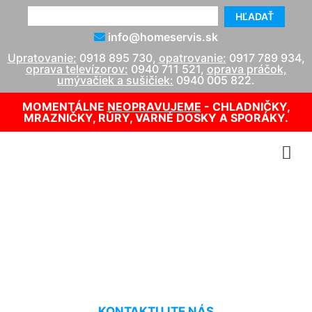
HĽADAŤ
info@homeservis.sk
Upratovanie:
0918 895 730
,
opatrovanie:
0917 789 934
,
oprava televízorov:
0940 711 521
,
oprava práčok,
umývačiek a sušičiek:
0940 005 822
.
MOMENTÁLNE
NEOPRAVUJEME
- CHLADNIČKY,
MRAZNIČKY, RÚRY, VARNÉ DOSKY A SPORÁKY.
Upratovanie bytových
vchodov Kvetoslavov
KONTAKTUJTE NÁS