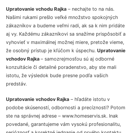
Upratovanie vchodu Rajka
– nechajte to na nás.
Našimi rukami prešlo veľké množstvo spokojných
zákazníkov a budeme veľmi radi, ak sa k nim pridáte
aj vy. Každému zákazníkovi sa snažíme prispôsobiť a
vyhovieť v maximálnej možnej miere, pretože vieme,
že osobný prístup je kľúčom k úspechu.
Upratovanie
vchodov Rajka
– samozrejmosťou sú aj odborné
konzultácie či detailné poradenstvo, aby ste mali
istotu, že výsledok bude presne podľa vašich
predstáv.
Upratovanie vchodov Rajka
– hľadáte istotu v
podobe skúseností, odbornosti a precíznosti? Potom
ste na správnej adrese – www.homeservis.sk. Inak
povedané, garantujeme vám vysokú profesionalitu,
serióznosť a korektné jednanie od prvého kontaktu