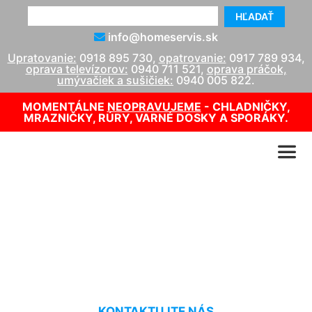
HĽADAŤ
info@homeservis.sk
Upratovanie:
0918 895 730
,
opatrovanie:
0917 789 934
,
oprava televízorov:
0940 711 521
,
oprava práčok,
umývačiek a sušičiek:
0940 005 822
.
MOMENTÁLNE
NEOPRAVUJEME
- CHLADNIČKY,
MRAZNIČKY, RÚRY, VARNÉ DOSKY A SPORÁKY.
Upratovanie bytových
vchodov Rajka
KONTAKTUJTE NÁS