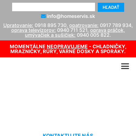
HĽADAŤ
info@homeservis.sk
Upratovanie:
0918 895 730
,
opatrovanie:
0917 789 934
,
oprava televízorov:
0940 711 521
,
oprava práčok,
umývačiek a sušičiek:
0940 005 822
.
MOMENTÁLNE
NEOPRAVUJEME
- CHLADNIČKY,
MRAZNIČKY, RÚRY, VARNÉ DOSKY A SPORÁKY.
Upratovanie bytových
vchodov Rusovce
KONTAKTUJTE NÁS