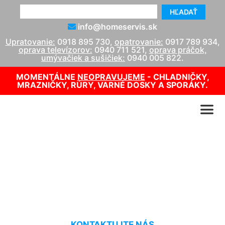
HĽADAŤ
info@homeservis.sk
Upratovanie:
0918 895 730
,
opatrovanie:
0917 789 934
,
oprava televízorov:
0940 711 521
,
oprava práčok,
umývačiek a sušičiek:
0940 005 822
.
MOMENTÁLNE
NEOPRAVUJEME
- CHLADNIČKY,
MRAZNIČKY, RÚRY, VARNÉ DOSKY A SPORÁKY.
Upratovanie bytových
vchodov Tomášov
KONTAKTUJTE NÁS