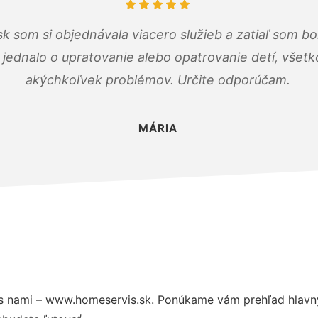
k som si objednávala viacero služieb a zatiaľ som b
a jednalo o upratovanie alebo opatrovanie detí, všet
akýchkoľvek problémov. Určite odporúčam.
MÁRIA
s nami – www.homeservis.sk. Ponúkame vám prehľad hlavný