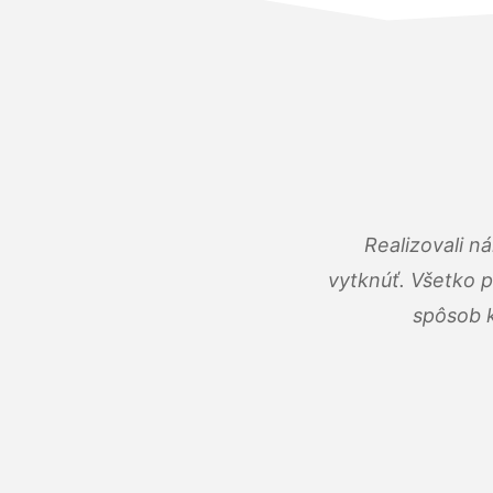
Realizovali n
vytknúť. Všetko 
spôsob k