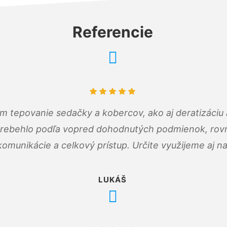
Referencie
ám tepovanie sedačky a kobercov, ako aj deratizáci
prebehlo podľa vopred dohodnutých podmienok, rovn
omunikácie a celkový prístup. Určite využijeme aj n
LUKÁŠ