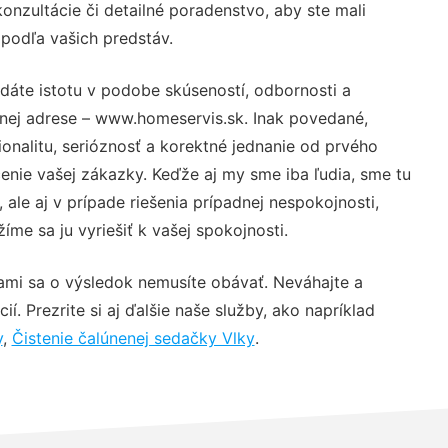
nzultácie či detailné poradenstvo, aby ste mali
 podľa vašich predstáv.
dáte istotu v podobe skúseností, odbornosti a
vnej adrese – www.homeservis.sk. Inak povedané,
nalitu, serióznosť a korektné jednanie od prvého
nie vašej zákazky. Keďže aj my sme iba ľudia, sme tu
 ale aj v prípade riešenia prípadnej nespokojnosti,
me sa ju vyriešiť k vašej spokojnosti.
ami sa o výsledok nemusíte obávať. Neváhajte a
ií. Prezrite si aj ďalšie naše služby, ako napríklad
y
,
Čistenie čalúnenej sedačky Vlky
.