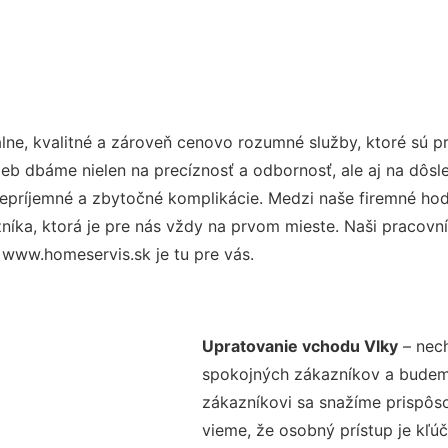
ne, kvalitné a zároveň cenovo rozumné služby, ktoré sú 
užieb dbáme nielen na precíznosť a odbornosť, ale aj na dôs
ríjemné a zbytočné komplikácie. Medzi naše firemné hodno
ka, ktorá je pre nás vždy na prvom mieste. Naši pracovníc
www.homeservis.sk je tu pre vás.
Upratovanie vchodu Vlky
– nech
spokojných zákazníkov a budeme 
zákazníkovi sa snažíme prispôso
vieme, že osobný prístup je kľ