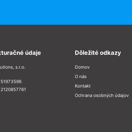
kturačné údaje
Dôležité odkazy
utions, s.r.o.
Domov
O nás
: 51973596
Kontakt
 2120857761
Ochrana osobných údajov