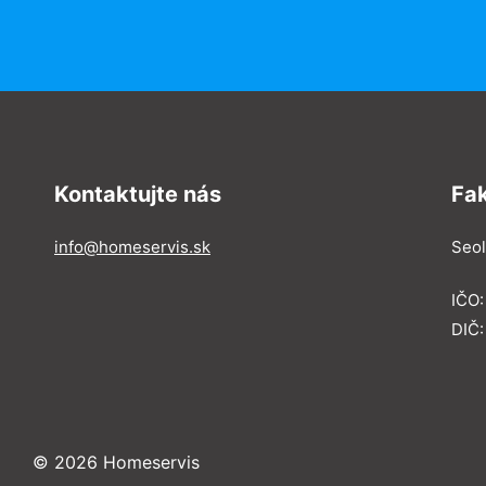
Kontaktujte nás
Fa
info@homeservis.sk
Seol
IČO
DIČ:
© 2026 Homeservis