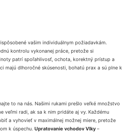
prispôsobené vašim individuálnym požiadavkám.
lednú kontrolu vykonanej práce, pretože si
ty patrí spoľahlivosť, ochota, korektný prístup a
i majú dlhoročné skúsenosti, bohatú prax a sú plne k
ajte to na nás. Našimi rukami prešlo veľké množstvo
veľmi radi, ak sa k nim pridáte aj vy. Každému
biť a vyhovieť v maximálnej možnej miere, pretože
účom k úspechu.
Upratovanie vchodov Vlky
–