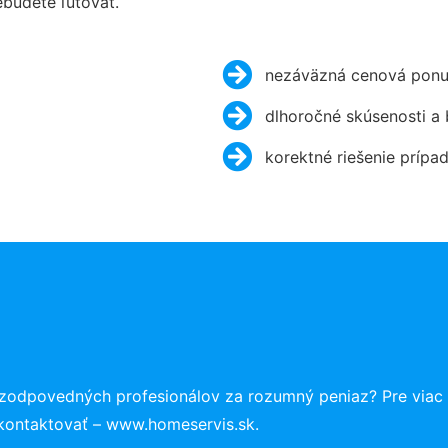
budete ľutovať.
nezáväzná cenová ponu
dlhoročné skúsenosti a
korektné riešenie prípa
 zodpovedných profesionálov za rozumný peniaz? Pre viac
 kontaktovať – www.homeservis.sk.