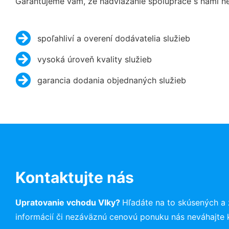
Garantujeme vám, že nadviazanie spolupráce s nami ne
spoľahliví a overení dodávatelia služieb
vysoká úroveň kvality služieb
garancia dodania objednaných služieb
Kontaktujte nás
Upratovanie vchodu Vlky?
Hľadáte na to skúsených a
informácií či nezáväznú cenovú ponuku nás neváhajte