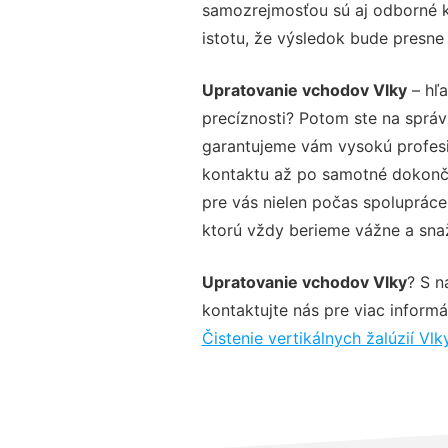
samozrejmosťou sú aj odborné ko
istotu, že výsledok bude presne
Upratovanie vchodov Vlky
– hľa
precíznosti? Potom ste na sprá
garantujeme vám vysokú profesio
kontaktu až po samotné dokonče
pre vás nielen počas spolupráce,
ktorú vždy berieme vážne a snaží
Upratovanie vchodov Vlky
? S n
kontaktujte nás pre viac informác
Čistenie vertikálnych žalúzií Vlk