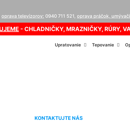
,
oprava televízorov:
0940 711 521
,
oprava práčok, umývačie
UJEME
- CHLADNIČKY, MRAZNIČKY, RÚRY, V
Upratovanie
Tepovanie
Op
nie bytových vcho
KONTAKTUJTE NÁS