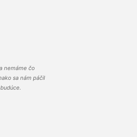
u a nemáme čo
ako sa nám páčil
abudúce.