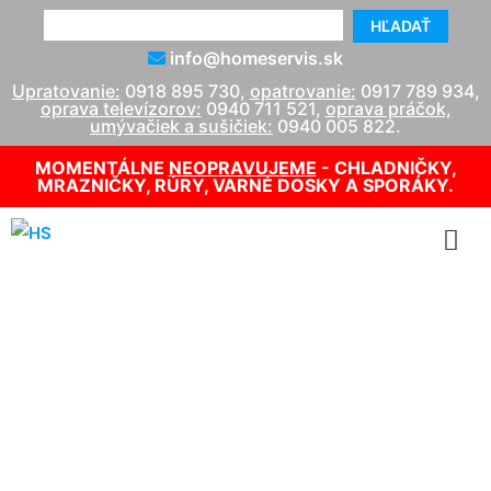
HĽADAŤ
info@homeservis.sk
Upratovanie:
0918 895 730
,
opatrovanie:
0917 789 934
,
oprava televízorov:
0940 711 521
,
oprava práčok,
umývačiek a sušičiek:
0940 005 822
.
MOMENTÁLNE
NEOPRAVUJEME
- CHLADNIČKY,
MRAZNIČKY, RÚRY, VARNÉ DOSKY A SPORÁKY.
Výmena špirály v rúre
Whirlpool
info@homeservis.sk