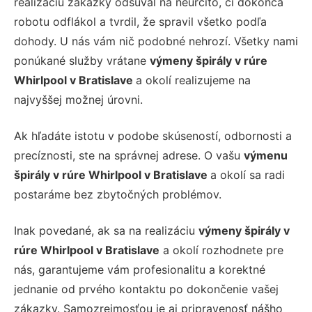
realizáciu zákazky odsúval na neurčito, či dokonca
robotu odflákol a tvrdil, že spravil všetko podľa
dohody. U nás vám nič podobné nehrozí. Všetky nami
ponúkané služby vrátane
výmeny špirály v rúre
Whirlpool v Bratislave
a okolí realizujeme na
najvyššej možnej úrovni.
Ak hľadáte istotu v podobe skúseností, odbornosti a
precíznosti, ste na správnej adrese. O vašu
výmenu
špirály v rúre Whirlpool v Bratislave
a okolí sa radi
postaráme bez zbytočných problémov.
Inak povedané, ak sa na realizáciu
výmeny špirály v
rúre Whirlpool v Bratislave
a okolí rozhodnete pre
nás, garantujeme vám profesionalitu a korektné
jednanie od prvého kontaktu po dokončenie vašej
zákazky. Samozrejmosťou je aj pripravenosť nášho