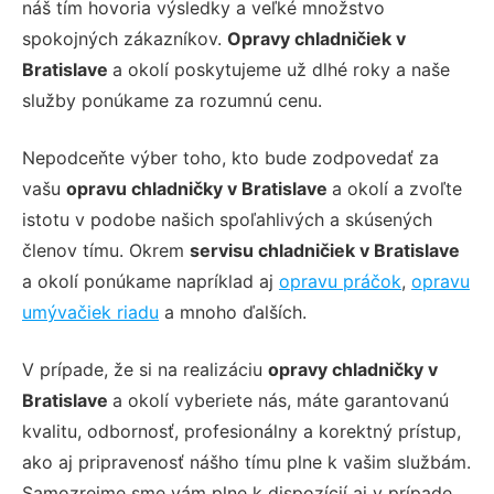
náš tím hovoria výsledky a veľké množstvo
spokojných zákazníkov.
Opravy chladničiek v
Bratislave
a okolí poskytujeme už dlhé roky a naše
služby ponúkame za rozumnú cenu.
Nepodceňte výber toho, kto bude zodpovedať za
vašu
opravu chladničky v Bratislave
a okolí a zvoľte
istotu v podobe našich spoľahlivých a skúsených
členov tímu. Okrem
servisu chladničiek v Bratislave
a okolí ponúkame napríklad aj
opravu práčok
,
opravu
umývačiek riadu
a mnoho ďalších.
V prípade, že si na realizáciu
opravy chladničky v
Bratislave
a okolí vyberiete nás, máte garantovanú
kvalitu, odbornosť, profesionálny a korektný prístup,
ako aj pripravenosť nášho tímu plne k vašim službám.
Samozrejme sme vám plne k dispozícií aj v prípade