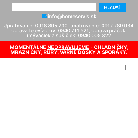
HĽADAŤ
info@homeservis.sk
Upratovanie:
0918 895 730
,
opatrovanie:
0917 789 934
,
oprava televízorov:
0940 711 521
,
oprava práčok,
umývačiek a sušičiek:
0940 005 822
.
MOMENTÁLNE
NEOPRAVUJEME
- CHLADNIČKY,
MRAZNIČKY, RÚRY, VARNÉ DOSKY A SPORÁKY.
Oprava chladničiek (servis
chladničiek)
info@homeservis.sk