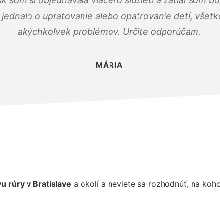
k som si objednávala viacero služieb a zatiaľ som b
a jednalo o upratovanie alebo opatrovanie detí, všet
akýchkoľvek problémov. Určite odporúčam.
MÁRIA
u rúry
v Bratislave
a okolí a neviete sa rozhodnúť, na koh