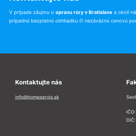
V prípade záujmu o
opravu rúry
v Bratislave
a okolí
ná
prípadnú bezplatnú obhliadku či nezáväznú cenovú po
Kontaktujte nás
Fa
info@homeservis.sk
Seol
IČO
DIČ: