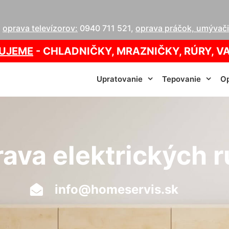
,
oprava televízorov:
0940 711 521
,
oprava práčok, umývačie
UJEME
- CHLADNIČKY, MRAZNIČKY, RÚRY, V
Upratovanie
Tepovanie
Op
ava elektrických r
info@homeservis.sk