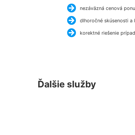
nezáväzná cenová ponu
dlhoročné skúsenosti a
korektné riešenie prípa
Ďalšie služby