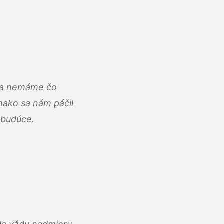
u a nemáme čo
ako sa nám páčil
abudúce.