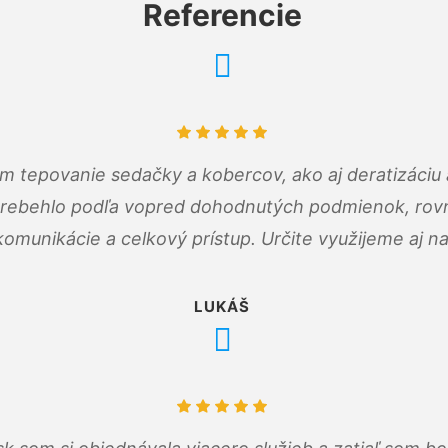
Referencie
ám tepovanie sedačky a kobercov, ako aj deratizáci
prebehlo podľa vopred dohodnutých podmienok, rovn
omunikácie a celkový prístup. Určite využijeme aj n
LUKÁŠ