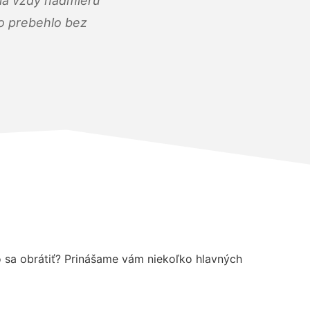
ola vždy nadmieru
ko prebehlo bez
o sa obrátiť? Prinášame vám niekoľko hlavných