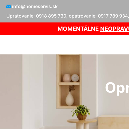
info@homeservis.sk
Upratovanie:
0918 895 730
,
opatrovanie:
0917 789 934
MOMENTÁLNE
NEOPRAV
Opr