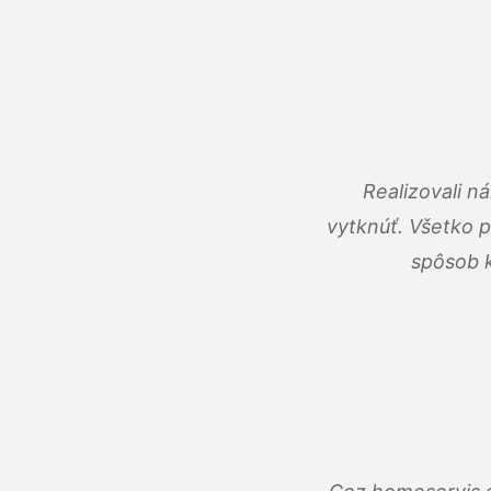
Realizovali n
vytknúť. Všetko 
spôsob k