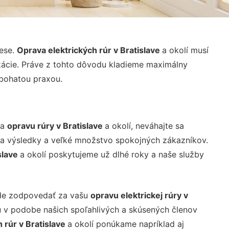
rese.
Oprava elektrických rúr v Bratislave
a okolí musí
kácie. Práve z tohto dôvodu kladieme maximálny
 bohatou praxou.
na
opravu rúry v Bratislave
a okolí, neváhajte sa
ria výsledky a veľké množstvo spokojných zákazníkov.
slave
a okolí poskytujeme už dlhé roky a naše služby
de zodpovedať za vašu
opravu elektrickej rúry v
tu v podobe našich spoľahlivých a skúsených členov
 rúr v Bratislave
a okolí ponúkame napríklad aj