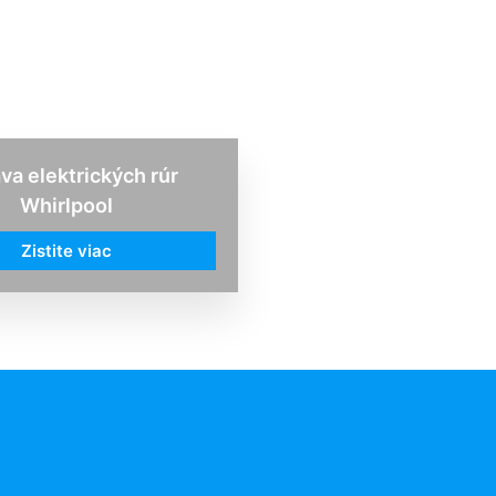
va elektrických rúr
Whirlpool
Zistite viac