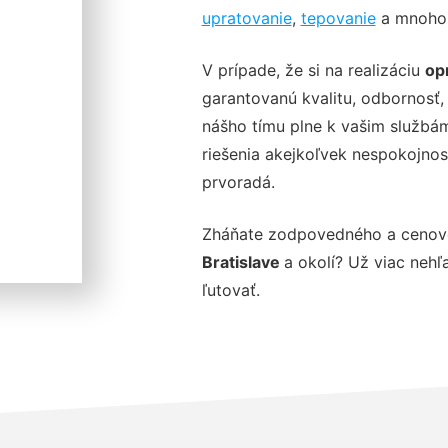
upratovanie
,
tepovanie
a mnoho 
V prípade, že si na realizáciu
op
garantovanú kvalitu, odbornosť, 
nášho tímu plne k vašim službám
riešenia akejkoľvek nespokojnos
prvoradá.
Zháňate zodpovedného a cenov
Bratislave
a okolí? Už viac nehľa
ľutovať.