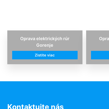
Oprava elektrických rúr
Opra
Gorenje
Zistite viac
Kontaktujte nás