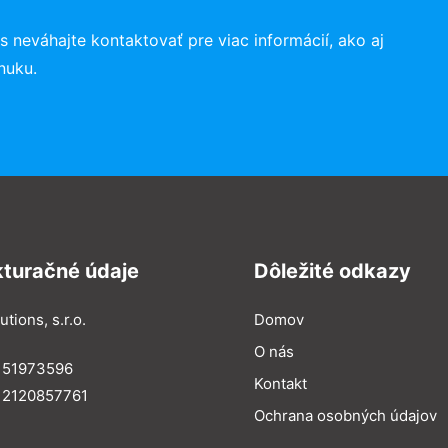
s neváhajte kontaktovať pre viac informácií, ako aj
nuku.
kturačné údaje
Dôležité odkazy
utions, s.r.o.
Domov
O nás
: 51973596
Kontakt
 2120857761
Ochrana osobných údajov