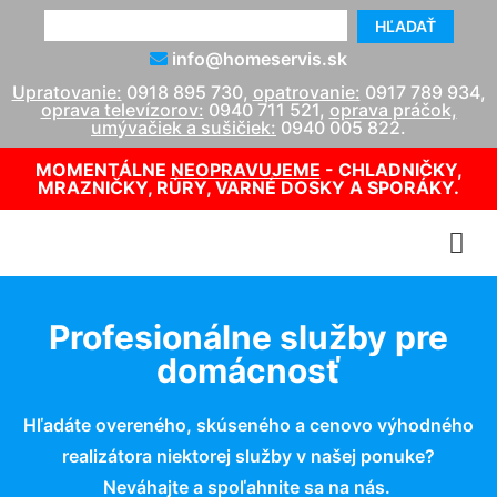
HĽADAŤ
info@homeservis.sk
Upratovanie:
0918 895 730
,
opatrovanie:
0917 789 934
,
oprava televízorov:
0940 711 521
,
oprava práčok,
umývačiek a sušičiek:
0940 005 822
.
MOMENTÁLNE
NEOPRAVUJEME
- CHLADNIČKY,
MRAZNIČKY, RÚRY, VARNÉ DOSKY A SPORÁKY.
Profesionálne služby pre
domácnosť
Hľadáte overeného, skúseného a cenovo výhodného
realizátora niektorej služby v našej ponuke?
Neváhajte a spoľahnite sa na nás.