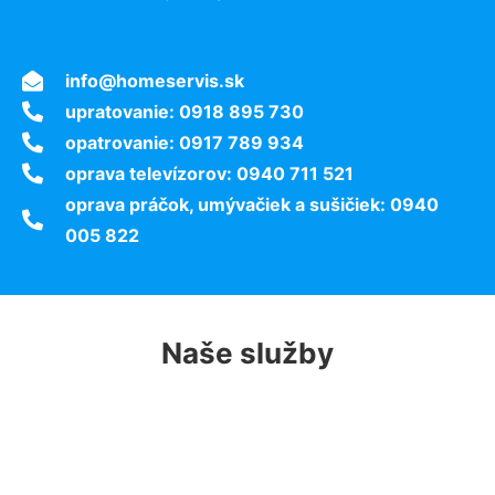
info@homeservis.sk
upratovanie: 0918 895 730
opatrovanie: 0917 789 934
oprava televízorov: 0940 711 521
oprava práčok, umývačiek a sušičiek: 0940
005 822
Naše služby