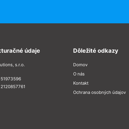
kturačné údaje
Dôležité odkazy
utions, s.r.o.
Domov
O nás
: 51973596
Kontakt
 2120857761
Ochrana osobných údajov