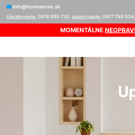
info@homeservis.sk
Upratovanie:
0918 895 730
,
opatrovanie:
0917 789 934
MOMENTÁLNE
NEOPRAV
Up