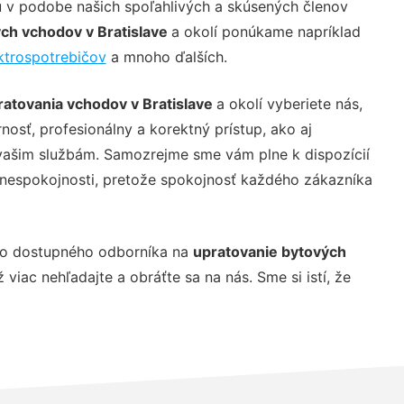
tu v podobe našich spoľahlivých a skúsených členov
ch vchodov v Bratislave
a okolí ponúkame napríklad
ktrospotrebičov
a mnoho ďalších.
ratovania vchodov v Bratislave
a okolí vyberiete nás,
osť, profesionálny a korektný prístup, ako aj
 vašim službám. Samozrejme sme vám plne k dispozícií
k nespokojnosti, pretože spokojnosť každého zákazníka
o dostupného odborníka na
upratovanie bytových
ž viac nehľadajte a obráťte sa na nás. Sme si istí, že