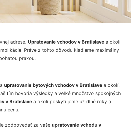
ávnej adrese.
Upratovanie vchodov v Bratislave
a okolí
omplikácie. Práve z tohto dôvodu kladieme maximálny
 bohatou praxou.
na
upratovanie bytových vchodov v Bratislave
a okolí,
 náš tím hovoria výsledky a veľké množstvo spokojných
v v Bratislave
a okolí poskytujeme už dlhé roky a
nú cenu.
de zodpovedať za vaše
upratovanie vchodu v