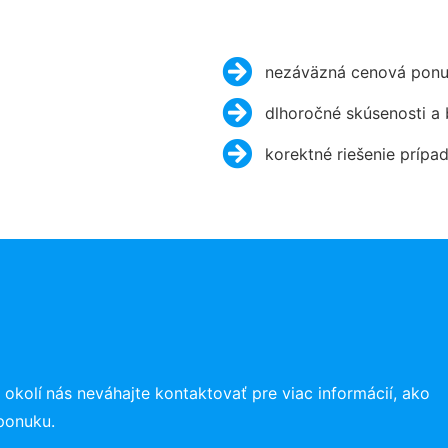
nezáväzná cenová ponu
dlhoročné skúsenosti a
korektné riešenie prípa
 okolí
nás neváhajte kontaktovať pre viac informácií, ako
ponuku.