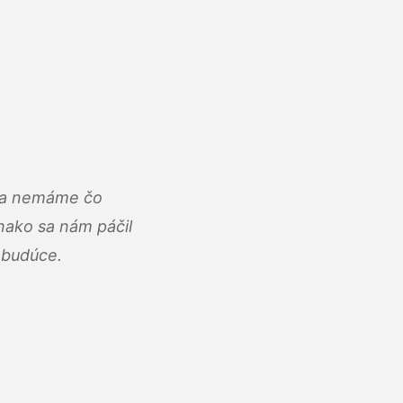
u a nemáme čo
ako sa nám páčil
abudúce.