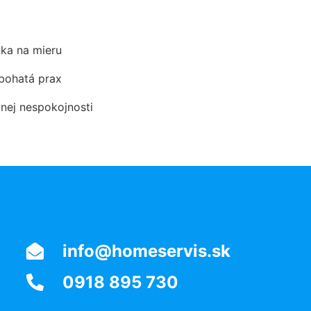
ka na mieru
 bohatá prax
dnej nespokojnosti
info@homeservis.sk
0918 895 730