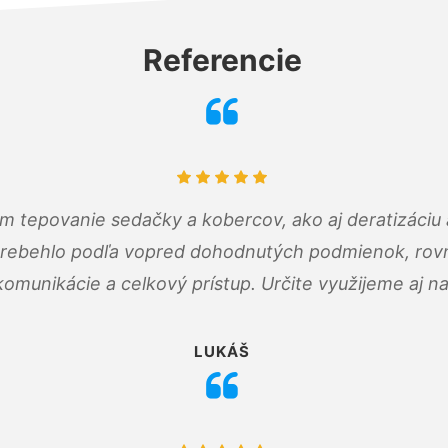
Referencie
ám tepovanie sedačky a kobercov, ako aj deratizáci
prebehlo podľa vopred dohodnutých podmienok, rovn
omunikácie a celkový prístup. Určite využijeme aj n
LUKÁŠ