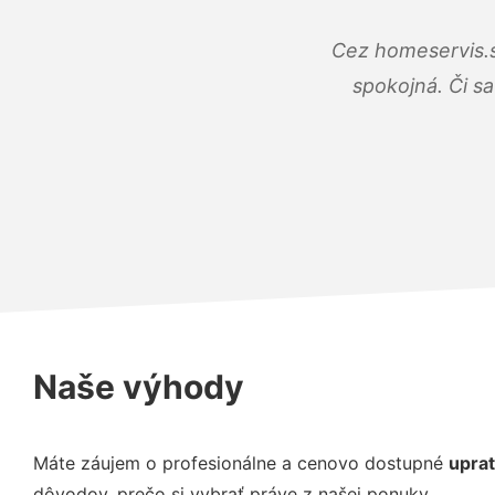
Cez homeservis.s
spokojná. Či s
Naše výhody
Máte záujem o profesionálne a cenovo dostupné
upra
dôvodov, prečo si vybrať práve z našej ponuky.