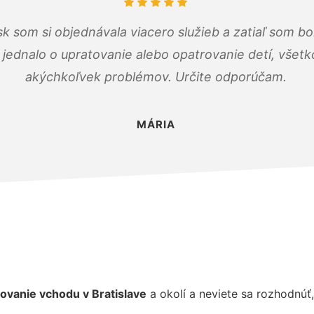
k som si objednávala viacero služieb a zatiaľ som b
a jednalo o upratovanie alebo opatrovanie detí, všet
akýchkoľvek problémov. Určite odporúčam.
MÁRIA
tovanie vchodu
v Bratislave
a okolí a neviete sa rozhodnúť