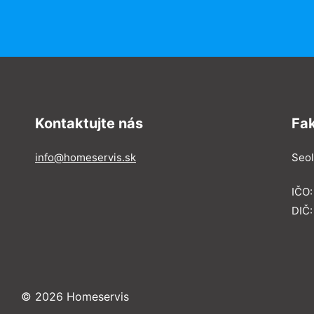
Kontaktujte nás
Fa
info@homeservis.sk
Seol
IČO
DIČ:
© 2026 Homeservis