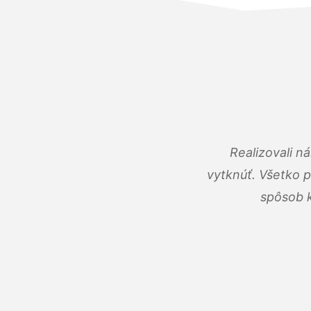
Realizovali n
vytknúť. Všetko 
spôsob k