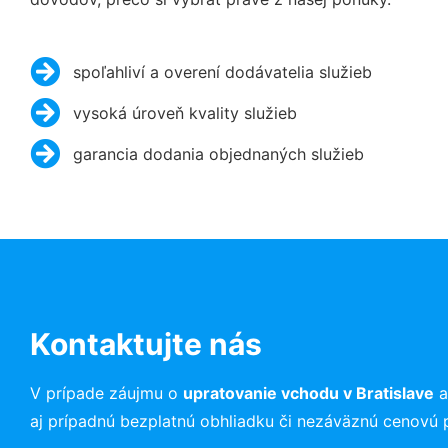
spoľahliví a overení dodávatelia služieb
vysoká úroveň kvality služieb
garancia dodania objednaných služieb
Kontaktujte nás
V prípade záujmu o
upratovanie vchodu
v Bratislave
a
aj prípadnú bezplatnú obhliadku či nezáväznú cenovú 