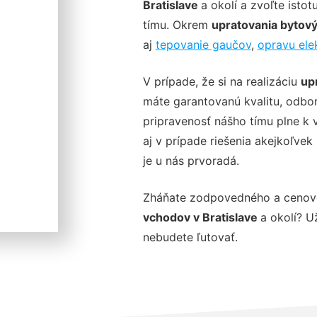
Bratislave
a okolí a zvoľte isto
tímu. Okrem
upratovania bytový
aj
tepovanie gaučov
,
opravu ele
V prípade, že si na realizáciu
up
máte garantovanú kvalitu, odborn
pripravenosť nášho tímu plne k
aj v prípade riešenia akejkoľve
je u nás prvoradá.
Zháňate zodpovedného a cenov
vchodov v Bratislave
a okolí? U
nebudete ľutovať.