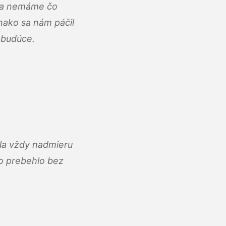
u a nemáme čo
ako sa nám páčil
abudúce.
ola vždy nadmieru
ko prebehlo bez