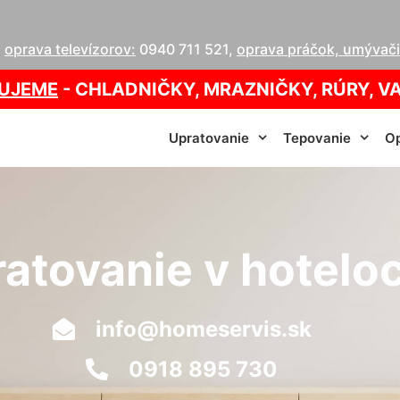
,
oprava televízorov:
0940 711 521
,
oprava práčok, umývačie
UJEME
- CHLADNIČKY, MRAZNIČKY, RÚRY, V
Upratovanie
Tepovanie
Op
atovanie v hotelo
info@homeservis.sk
0918 895 730