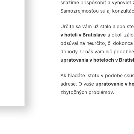
snažíme prispôsobiť a vyhovieť 
Samozrejmosťou sú aj konzultác
Určite sa vám už stalo alebo ste
v hoteli v Bratislave
a okolí zálo
odsúval na neurčito, či dokonca 
dohody. U nás vám nič podobné 
upratovania v hoteloch v Bratis
Ak hľadáte istotu v podobe skúse
adrese. O vaše
upratovanie v ho
zbytočných problémov.