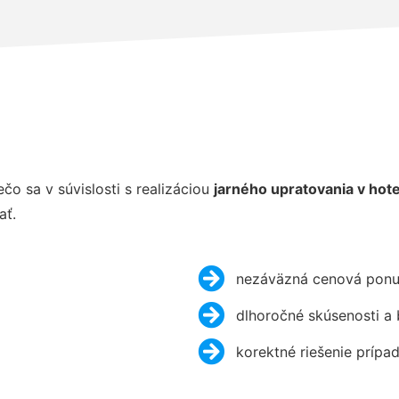
 sa v súvislosti s realizáciou
jarného upratovania v hote
ať.
nezáväzná cenová ponu
dlhoročné skúsenosti a
korektné riešenie prípa