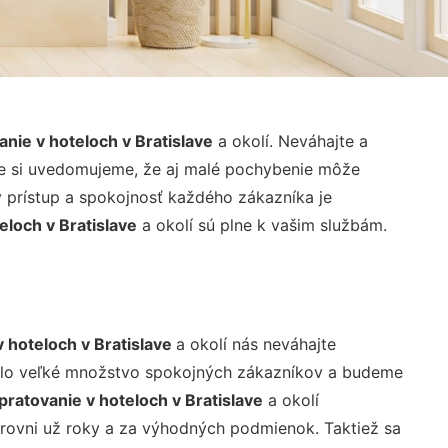
anie v hoteloch v Bratislave
a okolí. Neváhajte a
že si uvedomujeme, že aj malé pochybenie môže
ý prístup a spokojnosť každého zákazníka je
eloch v Bratislave
a okolí sú plne k vašim službám.
v hoteloch v Bratislave
a okolí nás neváhajte
šlo veľké množstvo spokojných zákazníkov a budeme
pratovanie v hoteloch v Bratislave
a okolí
úrovni už roky a za výhodných podmienok. Taktiež sa