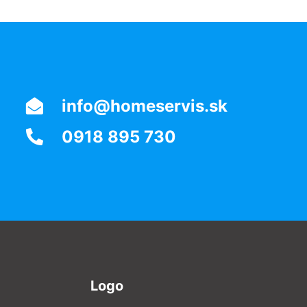
info@homeservis.sk
0918 895 730
Logo