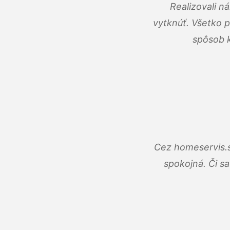
Realizovali n
vytknúť. Všetko 
spôsob k
Cez homeservis.s
spokojná. Či s