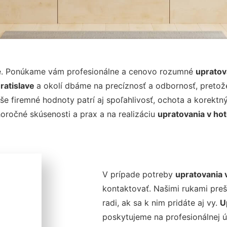
nie. Ponúkame vám profesionálne a cenovo rozumné
upratov
Bratislave
a okolí dbáme na precíznosť a odbornosť, preto
e firemné hodnoty patrí aj spoľahlivosť, ochota a korektn
oročné skúsenosti a prax a na realizáciu
upratovania v hot
V prípade potreby
upratovania 
kontaktovať. Našimi rukami pre
radi, ak sa k nim pridáte aj vy.
U
poskytujeme na profesionálnej 