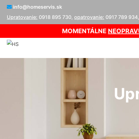
info@homeservis.sk
Upratovanie:
0918 895 730
,
opatrovanie:
0917 789 934
MOMENTÁLNE
NEOPRAV
Upr