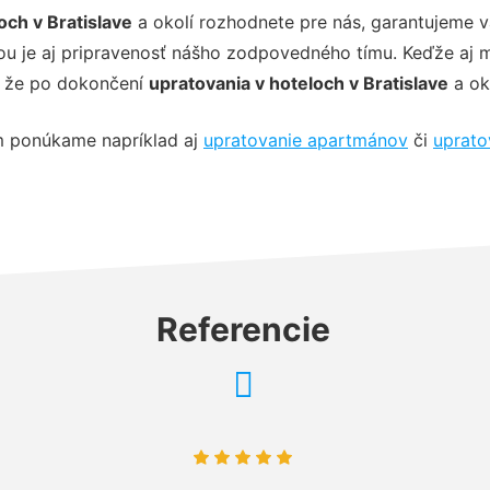
och v Bratislave
a okolí rozhodnete pre nás, garantujeme v
 je aj pripravenosť nášho zodpovedného tímu. Keďže aj my 
e, že po dokončení
upratovania v hoteloch v Bratislave
a ok
m ponúkame napríklad aj
upratovanie apartmánov
či
uprato
Referencie