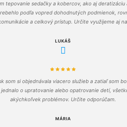
ám tepovanie sedačky a kobercov, ako aj deratizáci
prebehlo podľa vopred dohodnutých podmienok, rovn
omunikácie a celkový prístup. Určite využijeme aj n
LUKÁŠ
k som si objednávala viacero služieb a zatiaľ som b
a jednalo o upratovanie alebo opatrovanie detí, všet
akýchkoľvek problémov. Určite odporúčam.
MÁRIA